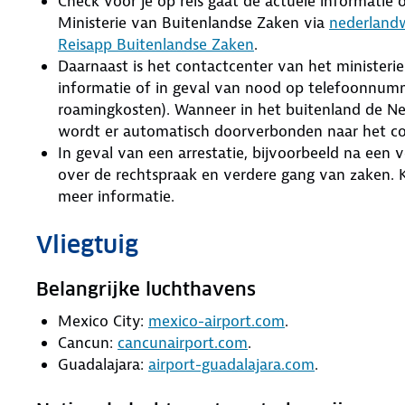
Check voor je op reis gaat de actuele informatie ov
Ministerie van Buitenlandse Zaken via
nederlandw
Reisapp Buitenlandse Zaken
.
Daarnaast is het contactcenter van het ministeri
informatie of in geval van nood op telefoonnumme
roamingkosten). Wanneer in het buitenland de Ne
wordt er automatisch doorverbonden naar het co
In geval van een arrestatie, bijvoorbeeld na een
over de rechtspraak en verdere gang van zaken. 
meer informatie.
Vliegtuig
Belangrijke luchthavens
Mexico City:
mexico-airport.com
.
Cancun:
cancunairport.com
.
Guadalajara:
airport-guadalajara.com
.