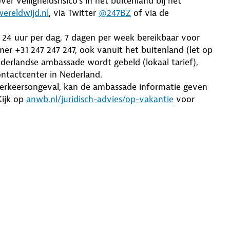
er veiligheidsrisico's in het buitenland bij het
ereldwijd.nl
, via Twitter
@247BZ
of via de
e 24 uur per dag, 7 dagen per week bereikbaar voor
r +31 247 247 247, ook vanuit het buitenland (let op
derlandse ambassade wordt gebeld (lokaal tarief),
ntactcenter in Nederland.
 verkeersongeval, kan de ambassade informatie geven
Kijk op
anwb.nl/juridisch-advies/op-vakantie
voor