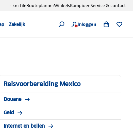
- km file
Routeplanner
Winkels
Kampioen
Service & contact
Inloggen
ap
Zakelijk
Reisvoorbereiding Mexico
Douane
Geld
Internet en bellen