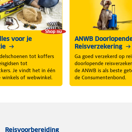
Shop nu
les voor je
ANWB Doorlopend
ie
Reisverzekering
elschoenen tot koffers
Ga goed verzekerd op rei
eisgidsen tot
doorlopende reisverzeke
ckers. Je vindt het in één
de ANWB is als beste get
 winkels of webwinkel.
de Consumentenbond.
Reisvoorbereiding