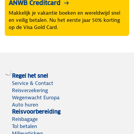
ANWB Creditcard
Makkelijk je vakantie boeken en wereldwijd snel
en veilig betalen. Nu het eerste jaar 50% korting
op de Visa Gold Card.
Regel het snel
Service & Contact
Reisverzekering
Wegenwacht Europa
Auto huren
Reisvoorbereiding
Reisbagage
Tol betalen
Milieustickers