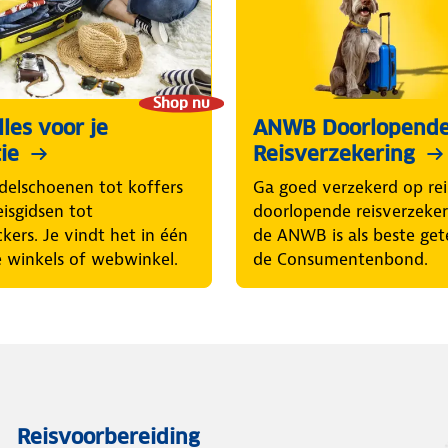
Shop nu
les voor je
ANWB Doorlopend
ie
Reisverzekering
elschoenen tot koffers
Ga goed verzekerd op rei
eisgidsen tot
doorlopende reisverzeke
ckers. Je vindt het in één
de ANWB is als beste get
 winkels of webwinkel.
de Consumentenbond.
Reisvoorbereiding