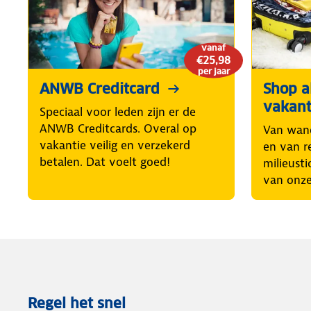
vanaf
€25,98
per jaar
ANWB Creditcard
Shop al
vakant
Speciaal voor leden zijn er de
ANWB Creditcards. Overal op
Van wand
vakantie veilig en verzekerd
en van r
betalen. Dat voelt goed!
milieusti
van onze
Regel het snel