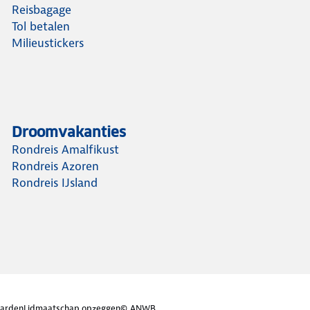
Reisbagage
Tol betalen
Milieustickers
Droomvakanties
Rondreis Amalfikust
Rondreis Azoren
Rondreis IJsland
arden
Lidmaatschap opzeggen
© ANWB