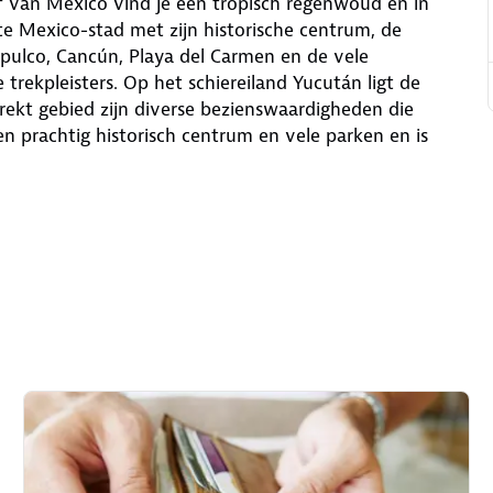
lf van Mexico vind je een tropisch regenwoud en in
e Mexico-stad met zijn historische centrum, de
apulco, Cancún, Playa del Carmen en de vele
 trekpleisters. Op het schiereiland Yucután ligt de
ekt gebied zijn diverse bezienswaardigheden die
n prachtig historisch centrum en vele parken en is