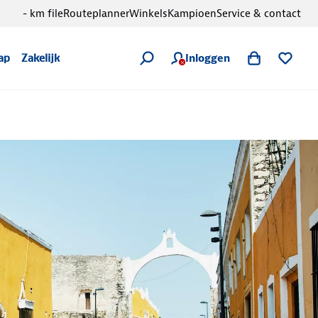
- km file
Routeplanner
Winkels
Kampioen
Service & contact
Inloggen
ap
Zakelijk