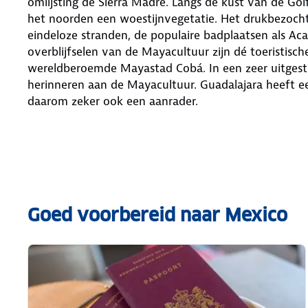
omlijsting de Sierra Madre. Langs de kust van de Go
het noorden een woestijnvegetatie. Het drukbezocht
eindeloze stranden, de populaire badplaatsen als Ac
overblijfselen van de Mayacultuur zijn dé toeristische
wereldberoemde Mayastad Cobá. In een zeer uitgestr
herinneren aan de Mayacultuur. Guadalajara heeft ee
daarom zeker ook een aanrader.
Goed voorbereid naar Mexico