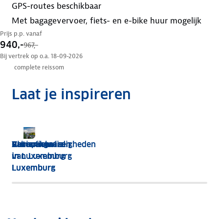
GPS-routes beschikbaar
met bagagevervoer, fiets- en e-bike huur mogelijk
Prijs p.p. vanaf
940,-
967,-
Bij vertrek op o.a. 18-09-2026
complete reissom
Laat je inspireren
Bezienswaardigheden
Autovakantie
Vakantiehuizen
Glamping
van Luxemburg
in
in Luxemburg
in
Luxemburg
Luxemburg