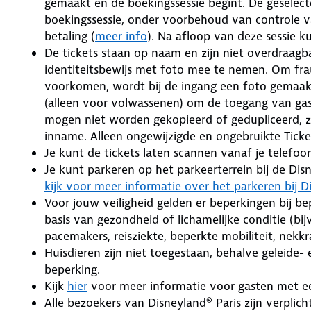
gemaakt en de boekingssessie begint. De geselecte
boekingssessie, onder voorbehoud van controle 
betaling (
meer info
). Na afloop van deze sessie k
De tickets staan op naam en zijn niet overdraag
identiteitsbewijs met foto mee te nemen. Om fra
voorkomen, wordt bij de ingang een foto gemaak
(alleen voor volwassenen) om de toegang van gast
mogen niet worden gekopieerd of gedupliceerd, zij
inname. Alleen ongewijzigde en ongebruikte Tick
Je kunt de tickets laten scannen vanaf je telefoo
Je kunt parkeren op het parkeerterrein bij de Di
kijk voor meer informatie over het parkeren bij D
Voor jouw veiligheid gelden er beperkingen bij bep
basis van gezondheid of lichamelijke conditie (bi
pacemakers, reisziekte, beperkte mobiliteit, nekkra
Huisdieren zijn niet toegestaan, behalve geleide
beperking.
Kijk
hier
voor meer informatie voor gasten met ee
Alle bezoekers van Disneyland® Paris zijn verplic