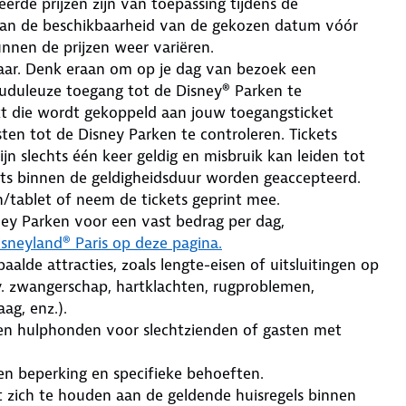
erde prijzen zijn van toepassing tijdens de
van de beschikbaarheid van de gekozen datum vóór
unnen de prijzen weer variëren.
baar. Denk eraan om op je dag van bezoek een
uduleuze toegang tot de Disney® Parken te
t die wordt gekoppeld aan jouw toegangsticket
en tot de Disney Parken te controleren. Tickets
n slechts één keer geldig en misbruik kan leiden tot
ets binnen de geldigheidsduur worden geaccepteerd.
n/tablet of neem de tickets geprint mee.
sney Parken voor een vast bedrag per dag,
isneyland® Paris op deze pagina.
aalde attracties, zoals lengte-eisen of uitsluitingen op
jv. zwangerschap, hartklachten, rugproblemen,
ag, enz.).
- en hulphonden voor slechtzienden of gasten met
n beperking en specifieke behoeften.
ht zich te houden aan de geldende huisregels binnen