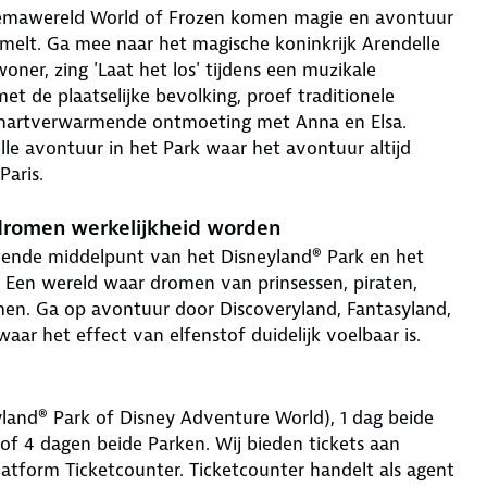
themawereld World of Frozen komen magie en avontuur
melt. Ga mee naar het magische koninkrijk Arendelle
ner, zing 'Laat het los' tijdens een muzikale
et de plaatselijke bevolking, proef traditionele
n hartverwarmende ontmoeting met Anna en Elsa.
delle avontuur in het Park waar het avontuur altijd
Paris.
 dromen werkelijkheid worden
alende middelpunt van het Disneyland® Park en het
. Een wereld waar dromen van prinsessen, piraten,
omen. Ga op avontuur door Discoveryland, Fantasyland,
waar het effect van elfenstof duidelijk voelbaar is.
eyland® Park of Disney Adventure World), 1 dag beide
of 4 dagen beide Parken. Wij bieden tickets aan
atform Ticketcounter. Ticketcounter handelt als agent