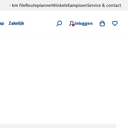
- km file
Routeplanner
Winkels
Kampioen
Service & contact
Inloggen
ap
Zakelijk