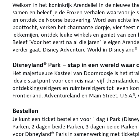
Welkom in het koninkrijk Arendelle! In de nieuwe 
samen en beleef je de Frozen verhalen waarvoor je s
en ontdek de Noorse betovering. Word een echte inwo
boottocht, verken het charmante dorpje, vier feest m
lekkernijen, ontdek leuke winkels en geniet van ee
Beleef 'Voor het eerst na al die jaren' je eigen Aren
verder gaat: Disney Adventure World in Disneyland® 
Disneyland® Park – stap in een wereld waar
Het majestueuze Kasteel van Doornroosje is het str
ideale startpunt voor een reis naar vijf themalanden
ontdekkingsreizigers en ruimtereizigers tot leven k
Frontierland, Adventureland en Main Street, U.S.A.®, 
Bestellen
Je kunt een ticket bestellen voor 1 dag 1 Park (Disn
Parken, 2 dagen beide Parken, 3 dagen beide Parken 
voor Disneyland® Paris in samenwerking met ticketpl