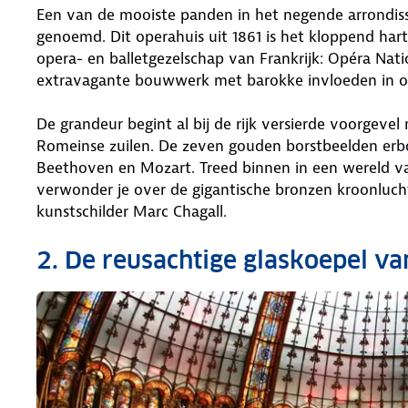
Een van de mooiste panden in het negende arrondisse
genoemd. Dit operahuis uit 1861 is het kloppend har
opera- en balletgezelschap van Frankrijk: Opéra Natio
extravagante bouwwerk met barokke invloeden in op
De grandeur begint al bij de rijk versierde voorgev
Romeinse zuilen. De zeven gouden borstbeelden erbo
Beethoven en Mozart. Treed binnen in een wereld v
verwonder je over de gigantische bronzen kroonluc
kunstschilder Marc Chagall.
2. De reusachtige glaskoepel va