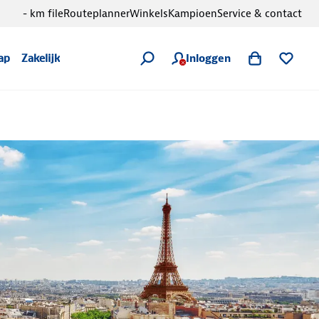
- km file
Routeplanner
Winkels
Kampioen
Service & contact
Inloggen
ap
Zakelijk