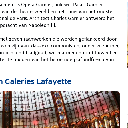
ment is Opéra Garnier, ook wel Palais Garnier
t van de theaterwereld en het thuis van het oudste
nal de Paris. Architect Charles Garnier ontwierp het
dracht van Napoleon III.
el met zeven raamwerken die worden geflankeerd door
ven zijn van klassieke componisten, onder wie Auber,
an blinkend bladgoud, wit marmer en rood fluweel en
hter te midden van het beroemde plafondfresco van
n Galeries Lafayette