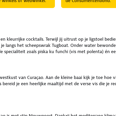
 winkels of webwinkel.
de Consumentenbond.
leurrijke cocktails. Terwijl jij uitrust op je ligstoel bed
 je langs het scheepswrak Tugboat. Onder water bewonder je
e specialiteit zoals piska ku funchi (vis met polenta) én 
estkust van Curaçao. Aan de kleine baai kijk je toe hoe v
 bereid je een heerlijke maaltijd met de verse vis die je r
 is met stip Nieuwpoort. Dankzij het mediterrane klimaat