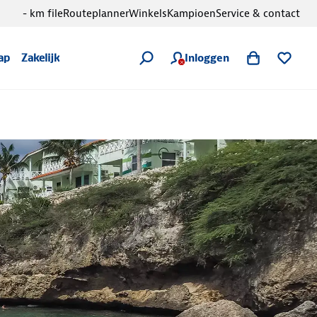
- km file
Routeplanner
Winkels
Kampioen
Service & contact
Inloggen
ap
Zakelijk