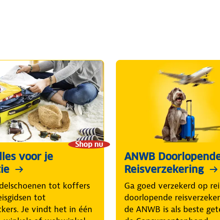
Shop nu
les voor je
ANWB Doorlopend
ie
Reisverzekering
elschoenen tot koffers
Ga goed verzekerd op rei
eisgidsen tot
doorlopende reisverzeke
ckers. Je vindt het in één
de ANWB is als beste get