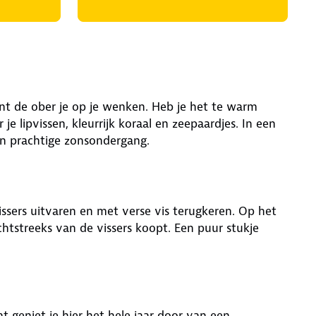
ient de ober je op je wenken. Heb je het te warm
 lipvissen, kleurrijk koraal en zeepaardjes. In een
een prachtige zonsondergang.
issers uitvaren en met verse vis terugkeren. Op het
echtstreeks van de vissers koopt. Een puur stukje
 geniet je hier het hele jaar door van een