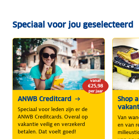
Speciaal voor jou geselecteerd
vanaf
€25,98
per jaar
ANWB Creditcard
Shop al
vakant
Speciaal voor leden zijn er de
ANWB Creditcards. Overal op
Van wand
vakantie veilig en verzekerd
en van r
betalen. Dat voelt goed!
milieusti