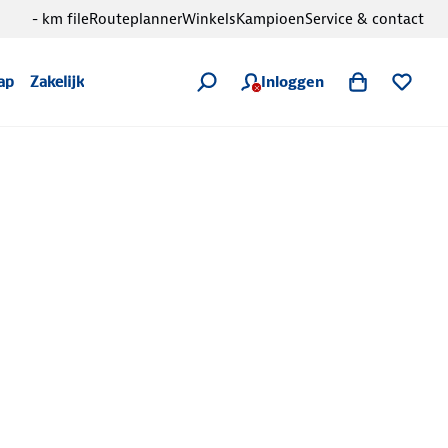
- km file
Routeplanner
Winkels
Kampioen
Service & contact
Inloggen
ap
Zakelijk