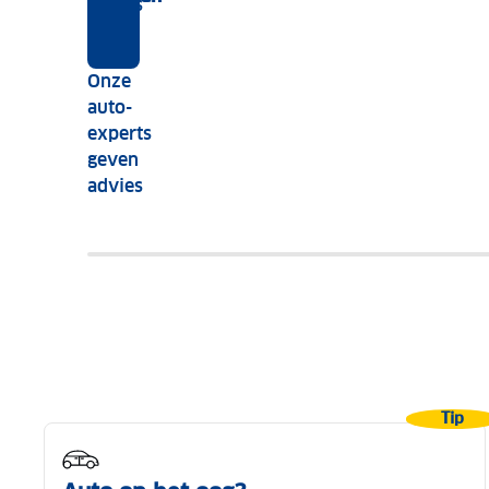
slim is
auto
kilometerstand
voor
Onze
een
auto-
tweedehands
experts
auto?
geven
advies
Tip