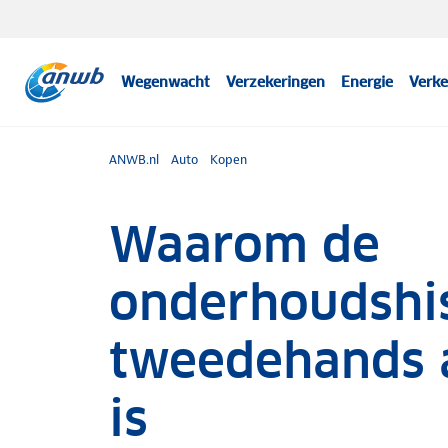
Wegenwacht
Verzekeringen
Energie
Verke
ANWB.nl
Auto
Kopen
Waarom de
onderhoudshis
tweedehands a
is