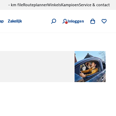
- km file
Routeplanner
Winkels
Kampioen
Service & contact
Inloggen
ap
Zakelijk