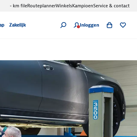
- km file
Routeplanner
Winkels
Kampioen
Service & contact
Inloggen
ap
Zakelijk