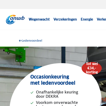
Wegenwacht
Verzekeringen
Energie
Verke
Ledenvoordeel
Tot wel
€34,-
korting
Occasionkeuring
met ledenvoordeel
Onafhankelijke keuring
door DEKRA
Voorkom onverwachte