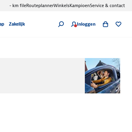
- km file
Routeplanner
Winkels
Kampioen
Service & contact
Inloggen
ap
Zakelijk