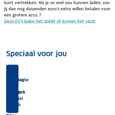
kunt vertrekken. Als je zo snel zou kunnen laden, zou
jij dan nog duizenden euro's extra willen betalen voor
een grotere accu..?
Deze EV's laden het snelst of komen het verst
.
Speciaal voor jou
Merk,
Dit
Benzine,
Elektrische
Alles
Hoe
Zo vraag
model,
zegt
hybride
auto
over
werkt
je een
motor,
het
of
private
opladen
opladen?
openbare
uitvoering
energielabel
elektrisch:
leasen
in
laadpaal
en
over
met
Europa
aan
opties
een
welke