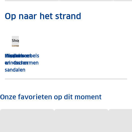
Op naar het strand
Shop nu
Bekijk het assortiment
Bekijk hier
Shop nu
Slippers
Strandmeubels
Parasols en
Koelboxen
en
windschermen
en -tassen
sandalen
Onze favorieten op dit moment