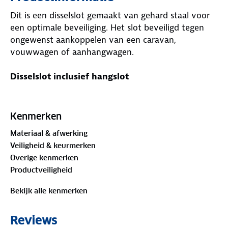
Dit is een disselslot gemaakt van gehard staal voor
een optimale beveiliging. Het slot beveiligd tegen
ongewenst aankoppelen van een caravan,
vouwwagen of aanhangwagen.
Disselslot inclusief hangslot
Dit aanhanger slot zorgt voor de perfecte
beveiliging tegen diefstal. Dit metalen slot is
Kenmerken
geschikt voor je aanhanger, vouwwagen of caravan
Materiaal & afwerking
en is voorzien van een zeer stevig hangslot. Het
Veiligheid & keurmerken
disselslot is gemaakt van gehard staal.
Overige kenmerken
Productveiligheid
Kenmerken disselslot aanhanger
Bekijk alle kenmerken
- Inclusief: zeer stevig hangslot
- Gebruik: beveiliging tegen diefstal van je
Reviews
aanhanger of caravan