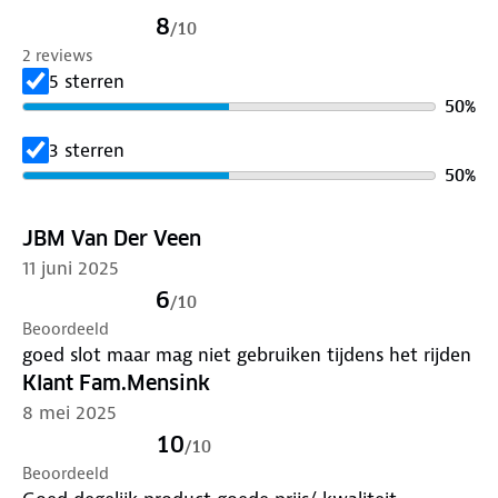
- Aantal sleutels: 2
8
/
10
2 reviews
Het slot kan wel gebruikt worden als de aanhanger
5 sterren
is aangekoppeld
50
%
3 sterren
50
%
JBM Van Der Veen
11 juni 2025
6
/
10
Beoordeeld
goed slot maar mag niet gebruiken tijdens het rijden
Klant Fam.Mensink
8 mei 2025
10
/
10
Beoordeeld