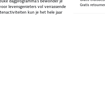
0 leuke dagprogramma’s bewonder je
Gratis retourne
voor levensgenieters vol verrassende
enactiviteiten kun je het hele jaar
oudfolie. Het perfecte
pensioen
In elk dagje weg brengen we je naar
ie maximaal 15 minuten van elkaar
ling, gevolgd door een bezoek aan