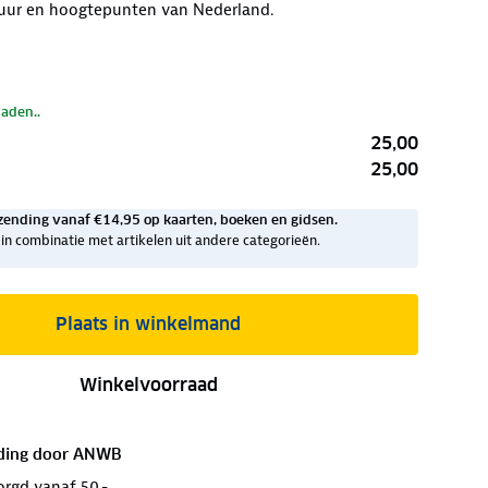
tuur en hoogtepunten van Nederland.
laden..
25,00
25,00
zending vanaf €14,95 op kaarten, boeken en gidsen.
ig in combinatie met artikelen uit andere categorieën.
Plaats in winkelmand
Winkelvoorraad
ding door
ANWB
orgd vanaf 50,-