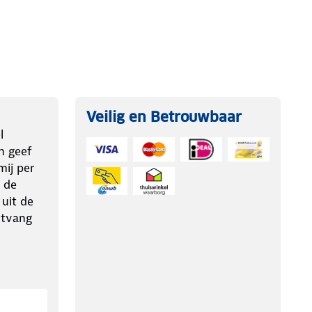
Veilig en Betrouwbaar
l
n geef
ij per
 de
 uit de
ntvang