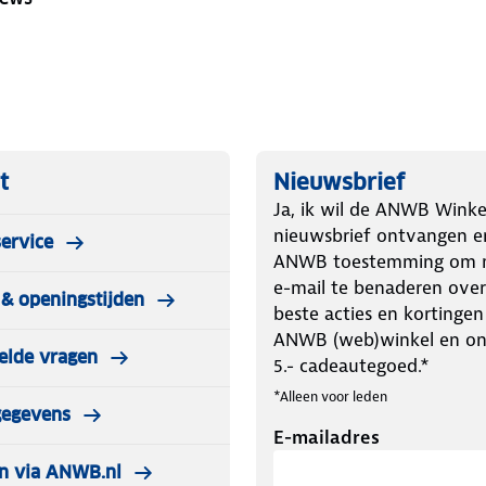
t
Nieuwsbrief
Ja, ik wil de ANWB Winke
nieuwsbrief ontvangen e
ervice
ANWB toestemming om m
e-mail te benaderen over
& openingstijden
beste acties en kortingen
ANWB (web)winkel en o
elde vragen
5.- cadeautegoed.*
*Alleen voor leden
gegevens
E-mailadres
n via ANWB.nl