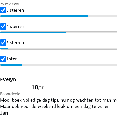
een museum en eindig je in het centrum van een leuk dorp
25 reviews
iedere plek vertellen we je in het boek uiteraard meer 
5 sterren
We brengen je langs meer dan 300 bijzondere plekken ve
honderden prachtige foto’s begint de voorpret bovendien
4 sterren
slaapplekken, parkeertips en zelfs rolstoel informatie… aa
Ideaal pensioen cadeau (+ leuke ex
3 sterren
Dit fraai uitgevoerde boek met honderden schitterende f
omschrijvingen is een prachtig pensioencadeau voor m
1 ster
Evelyn
10
/
10
Beoordeeld
Mooi boek volledige dag tips, nu nog wachten tot man me
Maar ook voor de weekend leuk om een dag te vullen
Jan