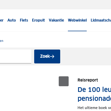
er
Auto
Fiets
Eropuit
Vakantie
Webwinkel
Lidmaatsch
sen
Zoek
Reisreport
De 100 le
pensionad
Het ultieme boek v