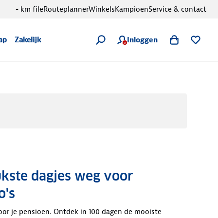
- km file
Routeplanner
Winkels
Kampioen
Service & contact
Inloggen
ap
Zakelijk
ukste dagjes weg voor
o's
oor je pensioen. Ontdek in 100 dagen de mooiste