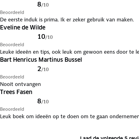
8
/
10
Beoordeeld
De eerste induk is prima. Ik er zeker gebruik van maken.
Eveline de Wilde
10
/
10
Beoordeeld
Leuke ideeën en tips, ook leuk om gewoon eens door te lez
Bart Henricus Martinus Bussel
2
/
10
Beoordeeld
Nooit ontvangen
Trees Fasen
8
/
10
Beoordeeld
Leuk boek om ideeën op te doen om te gaan onderneme
Laad de volgende 5 rev