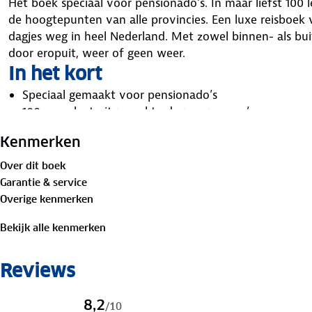
Hét boek speciaal voor pensionado’s. In maar liefst 10
de hoogtepunten van alle provincies. Een luxe reisboek 
dagjes weg in heel Nederland. Met zowel binnen- als buit
door eropuit, weer of geen weer.
In het kort
Speciaal gemaakt voor pensionado’s
100 compleet uitgewerkte dagprogramma’s
Ontdek alle provincies van Nederland
Kenmerken
Musea, natuur, stadjes en bezienswaardigheden
Boordevol tips, foto’s, kaarten en routes
Over dit boek
Ertussenuit in de lente, zomer, herfst en winter
Garantie & service
Met leuke lunch, diner- en slaapplekken
Overige kenmerken
Bovendien is deze luxe hardcover fraai afgewerkt met g
cadeau
, ook voor jezelf.
Bekijk alle kenmerken
100 complete dagjes weg
Reviews
Het boek is opgedeeld in 100 complete dagprogramma’s. 
een aantal bijzondere, interessante of mooie plekken d
verwijderd zijn. Zo begin je bijvoorbeeld met een wande
8,2
/
10