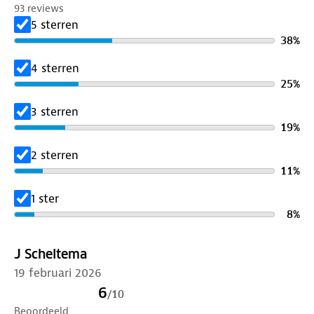
93 reviews
Draai de zak om.
5 sterren
Zet hem opnieuw 10 minuten op 600 watt
38
%
Let op: haal de zak niet direct uit de magnetron. Hij
kan nog heet zijn.
4 sterren
Je kunt de zak ook regenereren op de verwarming
25
%
of in de zon.
3 sterren
19
%
2 sterren
11
%
1 ster
8
%
J Scheltema
19 februari 2026
6
/
10
Beoordeeld