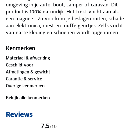
omgeving in je auto, boot, camper of caravan. Dit
product is 100% natuurlijk. Het trekt vocht aan als
een magneet. Zo voorkom je beslagen ruiten, schade
aan elektronica, roest en muffe geurtjes. Zelfs vocht
van natte kleding en schoenen wordt opgenomen.
De ontvochtiger werkt in ruimtes van 4 tot 5 m³.
Kenmerken
Hoe goed hij werkt, hangt af van de temperatuur en
Materiaal & afwerking
luchtvochtigheid. Hij kan tot 80% van zijn gewicht
Geschikt voor
aan vocht opnemen. Daarmee blijft hij tot vier
Afmetingen & gewicht
maanden effectief. De zak is scheurvast en
Garantie & service
stofdicht.
Overige kenmerken
Makkelijk opnieuw te gebruiken
Bekijk alle kenmerken
Je kunt de ontvochtiger eenvoudig hergebruiken.
Laat het vocht verdampen in de magnetron:
Reviews
Leg de zak in het midden van de magnetron
Zet hem 10 minuten aan op 600 watt
7,5
/
10
Laat de zak 5 minuten afkoelen.