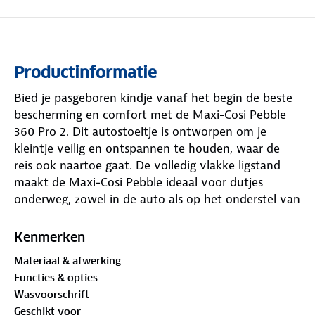
Productinformatie
Bied je pasgeboren kindje vanaf het begin de beste
bescherming en comfort met de Maxi-Cosi Pebble
360 Pro 2. Dit autostoeltje is ontworpen om je
kleintje veilig en ontspannen te houden, waar de
reis ook naartoe gaat. De volledig vlakke ligstand
maakt de Maxi-Cosi Pebble ideaal voor dutjes
onderweg, zowel in de auto als op het onderstel van
de kinderwagen. Zoals je regelmatig kunt lezen in
een Maxi-Cosi Pebble review, voldoet de stoel aan
Kenmerken
de nieuwste i-Size normen (R129) en verhoogt hij de
Materiaal & afwerking
veiligheid bij zijdelingse botsingen door de
Functies & opties
innovatieve G-CELL technologie.
Wasvoorschrift
Geschikt voor