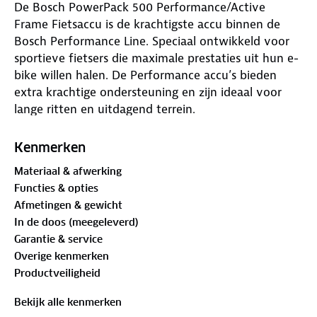
De Bosch PowerPack 500 Performance/Active
Frame Fietsaccu is de krachtigste accu binnen de
Bosch Performance Line. Speciaal ontwikkeld voor
sportieve fietsers die maximale prestaties uit hun e-
bike willen halen. De Performance accu’s bieden
extra krachtige ondersteuning en zijn ideaal voor
lange ritten en uitdagend terrein.
Met een Bosch fietsaccu kies je voor
Kenmerken
betrouwbaarheid en prestaties. Bosch accu’s worden
Materiaal & afwerking
dan ook veel gebruikt in e-bikes van bekende
Functies & opties
merken zoals Batavus, Gazelle en Sparta.
Afmetingen & gewicht
In de doos (meegeleverd)
Deze Bosch PowerPack 500 Performance Frame
Garantie & service
Fietsaccu heeft een capaciteit van 500Wh en is
Overige kenmerken
zonder problemen uitwisselbaar met de andere
Productveiligheid
Bosch Powerpack frame accu's. Je huidige lader blijft
gewoon compatibel, waardoor je moeiteloos kunt
Bekijk alle kenmerken
blijven fietsen.