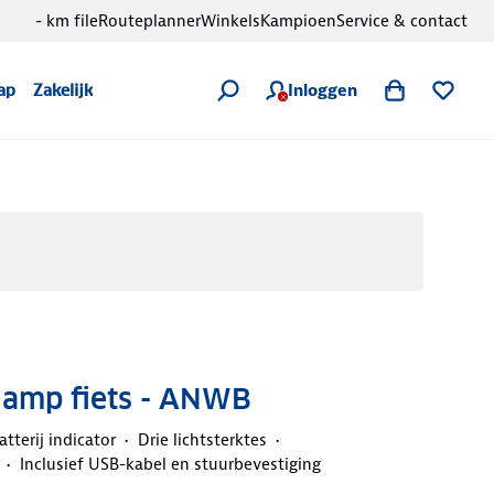
- km file
Routeplanner
Winkels
Kampioen
Service & contact
Inloggen
ap
Zakelijk
lamp fiets - ANWB
atterij indicator
Drie lichtsterktes
Inclusief USB-kabel en stuurbevestiging