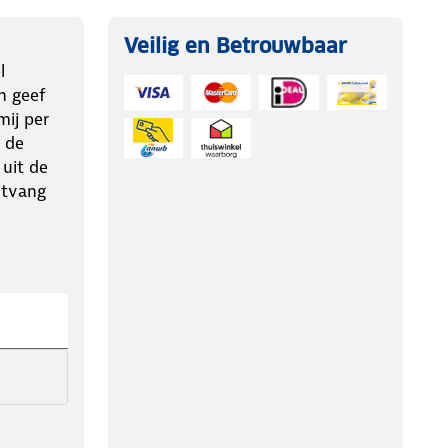
Veilig en Betrouwbaar
l
n geef
ij per
 de
 uit de
ntvang