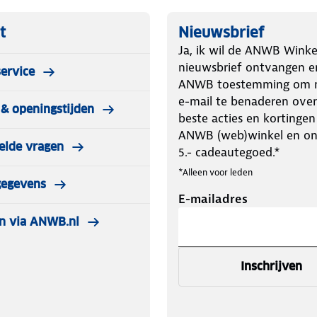
t
Nieuwsbrief
Ja, ik wil de ANWB Winke
nieuwsbrief ontvangen e
ervice
ANWB toestemming om m
e-mail te benaderen over
& openingstijden
beste acties en kortingen
ANWB (web)winkel en o
elde vragen
5.- cadeautegoed.*
*Alleen voor leden
gegevens
E-mailadres
n via ANWB.nl
Inschrijven