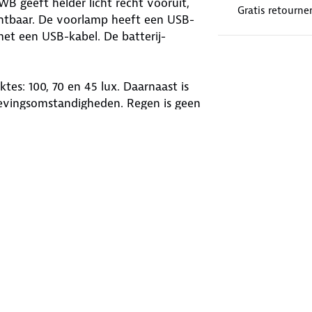
B geeft helder licht recht vooruit,
Gratis retourne
ichtbaar. De voorlamp heeft een USB-
et een USB-kabel. De batterij-
tes: 100, 70 en 45 lux. Daarnaast is
gevingsomstandigheden. Regen is geen
 lamp bevestig je eenvoudig op het
eg op!