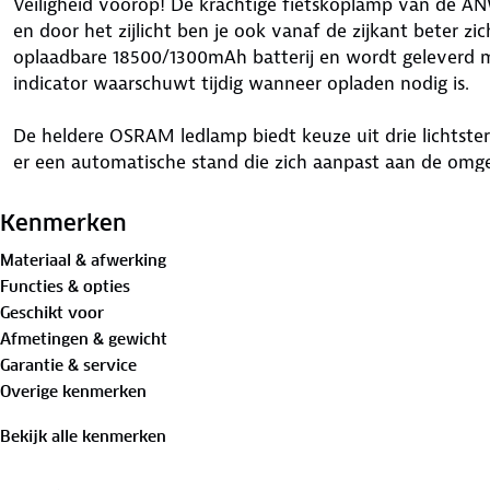
Veiligheid voorop! De krachtige fietskoplamp van de ANW
en door het zijlicht ben je ook vanaf de zijkant beter z
oplaadbare 18500/1300mAh batterij en wordt geleverd m
indicator waarschuwt tijdig wanneer opladen nodig is.
De heldere OSRAM ledlamp biedt keuze uit drie lichtsterk
er een automatische stand die zich aanpast aan de om
probleem, want de LF-25 koplamp is spatwaterdicht. De
stuur met de beugel. Zo ga je met een goed gevoel de w
Kenmerken
Materiaal & afwerking
Gewicht: 120 gram
Functies & opties
Afmeting: 9 x 4 x 8 cm
Geschikt voor
Materiaal: ABS, nylon, rubber
Afmetingen & gewicht
Garantie & service
Overige kenmerken
Bekijk alle kenmerken