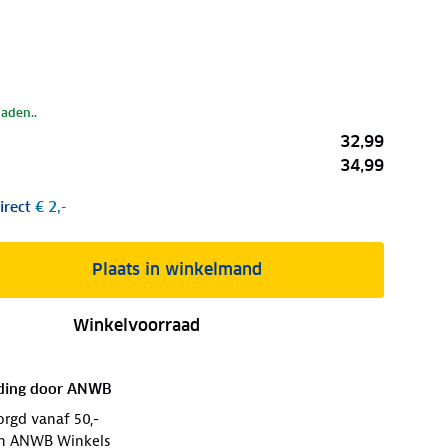
laden..
32,99
34,99
irect
€ 2,-
Plaats in winkelmand
Winkelvoorraad
ding door
ANWB
orgd vanaf 50,-
 in ANWB Winkels