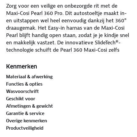
Zorg voor een veilige en onbezorgde rit met de
Maxi-Cosi Pearl 360 Pro. Dit autostoeltje maakt in-
en uitstappen wel heel eenvoudig dankzij het 360°
draaugemak. Het Easy-in harnas van de Maxi-Cosi
Pearl blijft handig open staan, zodat je je kindje snel
en makkelijk vastzet. De innovatieve SlideTech®-
technologie schuift de Pearl 360 Maxi-Cosi zelfs
naar je toe, wat je rug ontlast en elke dag voor
extra gemak zorgt. Voor deze functies en de stabiele
Kenmerken
ISOFIX-installatie heb je de Family 360 Pro-base
Materiaal & afwerking
nodig.
Functies & opties
Wasvoorschrift
De Maxi-Cosi Pearl 360 Pro voldoet aan de
Geschikt voor
strengste i-Size-normen (R129) en biedt maximale
Afmetingen & gewicht
bescherming bij zijdelingse botsingen dankzij de G-
Garantie & service
CELL technologie. Deze techniek vermindert de
Overige kenmerken
impact op het hoofd, de nek en schouders van je
Productveiligheid
kind, zodat je altijd met een gerust hart op pad