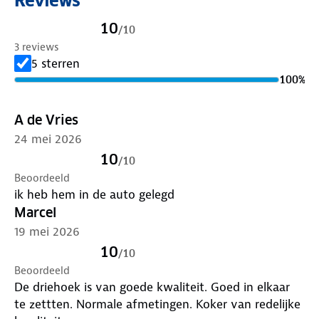
Reviews
Plaats in geval van pech binnen de bebouwde kom
het gevarendriehoek op ongeveer 30 meter afstand
10
/
10
in de richting van het verkeer. Op autowegen en
3 reviews
autosnelwegen wordt het gevarendriehoek
5 sterren
geplaatst op ongeveer 100 meter afstand.
100
%
A de Vries
24 mei 2026
10
/
10
Beoordeeld
ik heb hem in de auto gelegd
Marcel
19 mei 2026
10
/
10
Beoordeeld
De driehoek is van goede kwaliteit. Goed in elkaar
te zettten. Normale afmetingen. Koker van redelijke