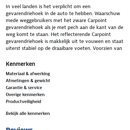
In veel landen is het verplicht om een
gevarendriehoek in de auto te hebben. Waarschuw
mede weggebruikers met het zware Carpoint
gevarendriehoek als je met pech aan de kant van de
weg komt te staan. Het reflecterende Carpoint
gevarendriehoek is makkelijk uit te vouwen en staat
uiterst stabiel op de draaibare voeten. Voorzien van
een extra opvallend flexibel reflecterende PVC
driehoek. Het gevarendriehoek met E-Keur wordt
Kenmerken
geleverd in een handige opbergkoker (44x15x3cm).
Materiaal & afwerking
Afmetingen & gewicht
In Nederland ben je niet verplicht een
Garantie & service
gevarendriehoek in de auto bij je te hebben. Het is
Overige kenmerken
echter wel verplicht om een gevarendriehoek te
Productveiligheid
plaatsen als de auto laat stilstaan op een plaats
waar je auto niet tijdig door naderende bestuurders
Bekijk alle kenmerken
kan worden opgemerkt.