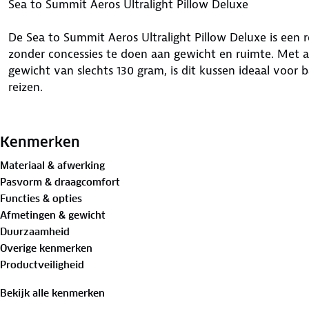
Sea to Summit Aeros Ultralight Pillow Deluxe
De Sea to Summit Aeros Ultralight Pillow Deluxe is een 
zonder concessies te doen aan gewicht en ruimte. Met
gewicht van slechts 130 gram, is dit kussen ideaal voor
reizen.
Wat maakt dit kussen speciaal?
Het kussen is gemaakt van superzacht 20D stretch polye
Kenmerken
comfortabele en stille slaapervaring. De luchtkamers, geï
Materiaal & afwerking
technologie, bieden uitstekende ondersteuning voor je h
Pasvorm & draagcomfort
dat je op een ballon slaapt, maar ervaart juist een stabi
Functies & opties
Afmetingen & gewicht
Tips en advies voor correct gebruik
Duurzaamheid
Dankzij het multifunctionele ventiel is het kussen eenv
Overige kenmerken
aan jouw gewenste stevigheid. Gebruik het innovatieve
Productveiligheid
stevig op zijn plaats te houden op je slaapmat. Dit sys
verschuift, zelfs als je veel beweegt in je slaap.
Bekijk alle kenmerken