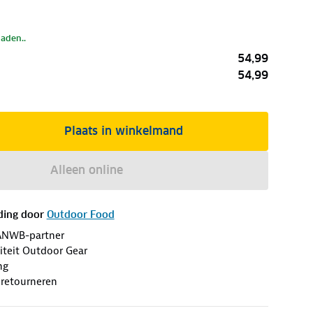
laden..
54,99
54,99
Plaats in winkelmand
Alleen online
ding door
Outdoor Food
ANWB-partner
iteit Outdoor Gear
ng
 retourneren