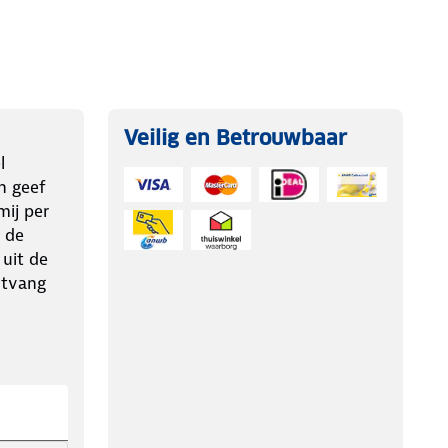
Veilig en Betrouwbaar
l
n geef
ij per
 de
 uit de
ntvang