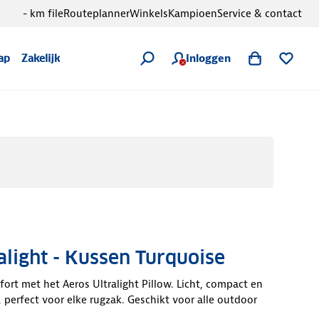
- km file
Routeplanner
Winkels
Kampioen
Service & contact
Inloggen
ap
Zakelijk
alight - Kussen Turquoise
ort met het Aeros Ultralight Pillow. Licht, compact en
, perfect voor elke rugzak. Geschikt voor alle outdoor