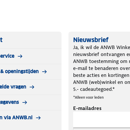
je niet alleen het kussen zelf, maar
 eenvoudig om het kussen compact
is voorzien van een TPU-luchtblaas
 waardoor het bestand is tegen
t
Nieuwsbrief
Ja, ik wil de ANWB Winke
ndje gaat kamperen, of gewoon
nieuwsbrief ontvangen e
ervice
ans tussen luxe en functionaliteit.
ANWB toestemming om m
kkelijk in je bagage past zonder
e-mail te benaderen over
& openingstijden
beste acties en kortingen
ANWB (web)winkel en o
elde vragen
5.- cadeautegoed.*
*Alleen voor leden
gegevens
E-mailadres
n via ANWB.nl