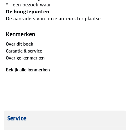
* een bezoek waar
De hoogtepunten
De aanraders van onze auteurs ter plaatse
De reisplanner
Kant-en-klare reisprogramma's en uitgestippelde
Kenmerken
route naar alle toppers
Over dit boek
De gezinsactiviteiten
Garantie & service
Ontdek de leukste activiteiten voor kinderen van 6
Overige kenmerken
tot 14 jaar
De adresboekjes
Bekijk alle kenmerken
Ontspanning, shopping en horeca: 480 adressen
voor ieders budget
Service