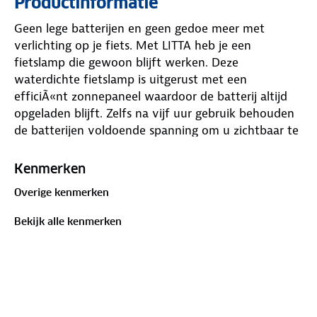
Productinformatie
Geen lege batterijen en geen gedoe meer met
verlichting op je fiets. Met LITTA heb je een
fietslamp die gewoon blijft werken. Deze
waterdichte fietslamp is uitgerust met een
efficiÃ«nt zonnepaneel waardoor de batterij altijd
opgeladen blijft. Zelfs na vijf uur gebruik behouden
de batterijen voldoende spanning om u zichtbaar te
houden. Je zult nooit in het donker zitten. Werkt 20
uur op een volle lading. Eerste 5 uur: 5 Lumen
Kenmerken
(helder), laatste 15 uur: 1 Lumen (zichtbaar). Volledig
Overige kenmerken
opladen in 4 uur zonneschijn, opladen 50% op een
bewolkte winterdag.
Bekijk alle kenmerken