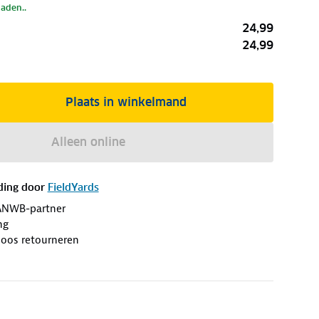
laden..
24,99
24,99
Plaats in winkelmand
Alleen online
ding door
FieldYards
ANWB-partner
ng
loos retourneren