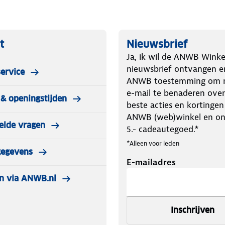
t
Nieuwsbrief
Ja, ik wil de ANWB Winke
nieuwsbrief ontvangen e
ervice
ANWB toestemming om m
e-mail te benaderen over
& openingstijden
beste acties en kortingen
ANWB (web)winkel en o
elde vragen
5.- cadeautegoed.*
*Alleen voor leden
gegevens
E-mailadres
n via ANWB.nl
Inschrijven