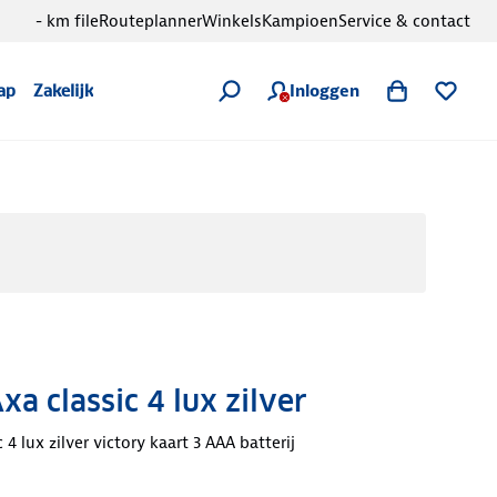
- km file
Routeplanner
Winkels
Kampioen
Service & contact
Inloggen
ap
Zakelijk
a classic 4 lux zilver
4 lux zilver victory kaart 3 AAA batterij