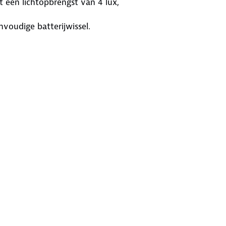
 een lichtopbrengst van 4 lux,
voudige batterijwissel.