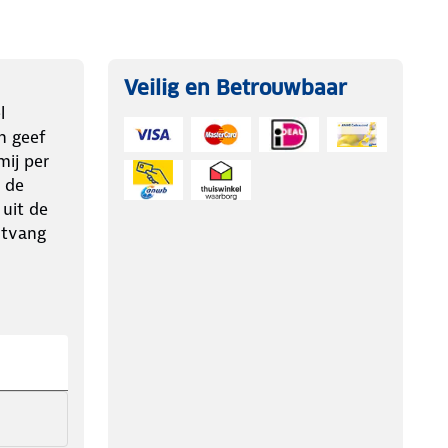
Veilig en Betrouwbaar
l
n geef
ij per
 de
 uit de
ntvang