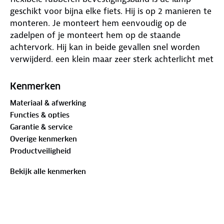
geschikt voor bijna elke fiets. Hij is op 2 manieren te
monteren. Je monteert hem eenvoudig op de
zadelpen of je monteert hem op de staande
achtervork. Hij kan in beide gevallen snel worden
verwijderd. een klein maar zeer sterk achterlicht met
een mat design. Hij is op te laden met de
meegeleverde USB C-kabel. Doordat de lamp
Kenmerken
oplaadbaar is, is het een duurzaam alternatief voor
Materiaal & afwerking
de gebruikelijke batterijlampen. De batterij biedt tot
Functies & opties
7 uur fietsplezier. heeft een geintegreerde
Garantie & service
remlichtfunctie. Deze functie maakt fietsen in het
Overige kenmerken
verkeer veiliger. Zo kun je de fiets voor je zien
Productveiligheid
afremmen, en de persoon achter je kan zien dat je
afremt. gezien worden tot 300 meter
Bekijk alle kenmerken