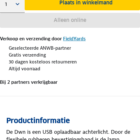
Plaats in winkelmand
Alleen online
Verkoop en verzending door
FieldYards
Geselecteerde ANWB-partner
Gratis verzending
30 dagen kosteloos retourneren
Altijd voorraad
Bij
2
partner
s
verkrijgbaar
Productinformatie
De Dwn is een USB oplaadbaar achterlicht. Door de
flexibele rubberen bevestigingsband is de lamp