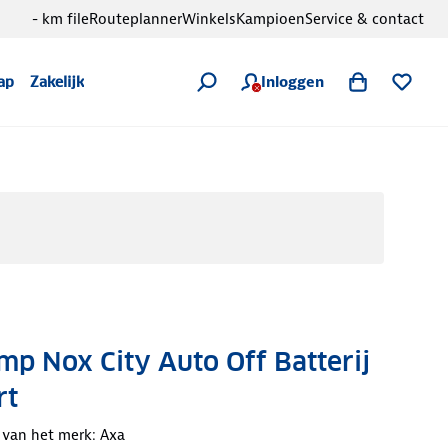
- km file
Routeplanner
Winkels
Kampioen
Service & contact
Inloggen
ap
Zakelijk
p Nox City Auto Off Batterij
rt
 van het merk: Axa