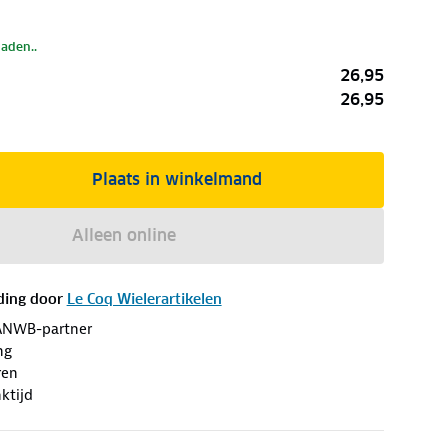
laden..
26,95
26,95
Plaats in winkelmand
Alleen online
ding door
Le Coq Wielerartikelen
ANWB-partner
ng
ren
ktijd