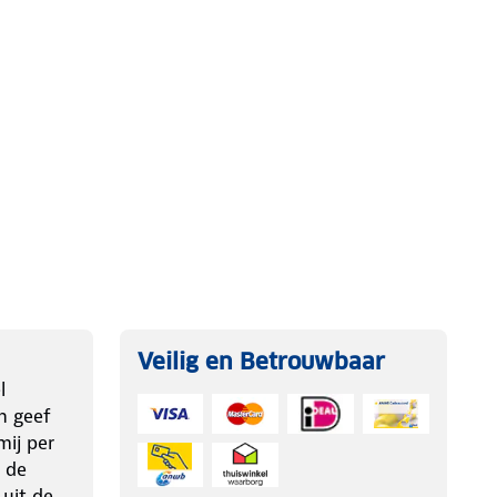
Veilig en Betrouwbaar
l
n geef
ij per
 de
 uit de