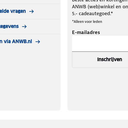
ANWB (web)winkel en o
elde vragen
5.- cadeautegoed.*
*Alleen voor leden
gegevens
E-mailadres
n via ANWB.nl
Inschrijven