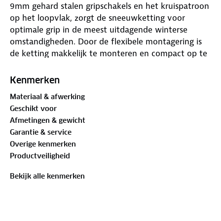
9mm gehard stalen gripschakels en het kruispatroon
op het loopvlak, zorgt de sneeuwketting voor
optimale grip in de meest uitdagende winterse
omstandigheden. Door de flexibele montagering is
de ketting makkelijk te monteren en compact op te
bergen. De semiautomatische autolock spanner
heeft een kunststof behuizing die samen met 2
Kenmerken
kunststof kettinggeleiders zorgt voor maximale
Materiaal & afwerking
bescherming van de velg. Monteren kan eenvoudig
Geschikt voor
zonder het voertuig te verplaatsen, enkel
Afmetingen & gewicht
controleren en eventueel naspannen na de eerste
Garantie & service
paar meter is voldoende om veilig in de sneeuw te
Overige kenmerken
rijden. De Carpoint KNS is gecertificeerd volgens O-
Productveiligheid
Norm V5117 en EN 16662-1 en voldoet daarmee aan
alle wettelijke eisen voor het gebruik van
Bekijk alle kenmerken
sneeuwkettingen in Europa.