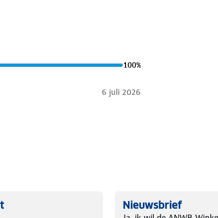
100
%
6 juli 2026
t
Nieuwsbrief
Ja, ik wil de ANWB Winke