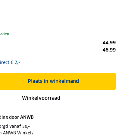
laden..
44,99
46,99
irect
€ 2,-
Plaats in winkelmand
Winkelvoorraad
ding door
ANWB
orgd vanaf 50,-
 in ANWB Winkels