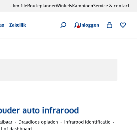
- km file
Routeplanner
Winkels
Kampioen
Service & contact
Inloggen
ap
Zakelijk
ouder auto infrarood
aibaar
Draadloos opladen
Infrarood identificatie
t of dashboard