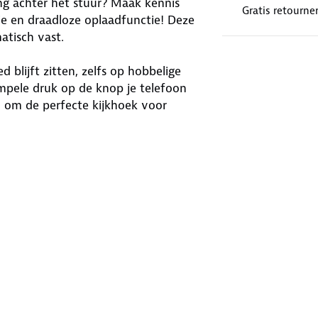
ng achter het stuur? Maak kennis
Gratis retourne
e en draadloze oplaadfunctie! Deze
tisch vast.
 blijft zitten, zelfs op hobbelige
impele druk op de knop je telefoon
 om de perfecte kijkhoek voor
en. Hij is geschikt voor telefoons van
 USB-C oplaadkabel van een meter
rmaat van 6.5 x 6.5 x 3.2 cm,
 dashboard dankzij een sterke
jd op de weg en andere weggebruikers.
wordt.