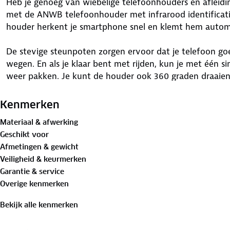
Heb je genoeg van wiebelige telefoonhouders en afleidi
met de ANWB telefoonhouder met infrarood identificati
houder herkent je smartphone snel en klemt hem automa
De stevige steunpoten zorgen ervoor dat je telefoon goed
wegen. En als je klaar bent met rijden, kun je met één s
weer pakken. Je kunt de houder ook 360 graden draaien
navigatie of handsfree bellen te vinden.
Kenmerken
Deze telefoonhouder laadt je telefoon op tijdens het rijd
Materiaal & afwerking
7 tot 9.5 cm breed en wordt geleverd met een handige
Geschikt voor
lang. De houder weegt 231 gram en heeft een compact fo
Afmetingen & gewicht
waardoor hij eenvoudig te monteren is op je voorruit of
Veiligheid & keurmerken
zuignap.
Garantie & service
Overige kenmerken
Let op: voorkom afleiding tijdens het rijden, focus alti
Plaats de houder zodanig dat het zicht niet belemmerd 
Bekijk alle kenmerken