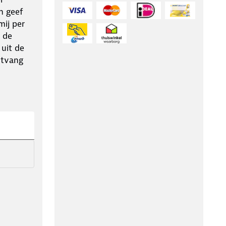
n geef
ij per
 de
 uit de
ntvang