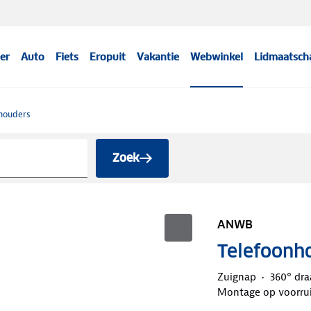
er
Auto
Fiets
Eropuit
Vakantie
Webwinkel
Lidmaatsch
thouders
Zoek
ANWB
Telefoonh
Zuignap
360° dra
Montage op voorrui