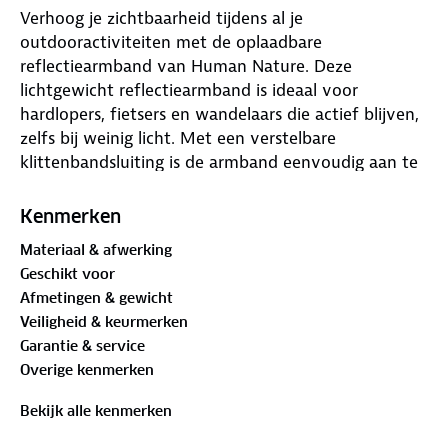
Verhoog je zichtbaarheid tijdens al je
outdooractiviteiten met de oplaadbare
reflectiearmband van Human Nature. Deze
lichtgewicht reflectiearmband is ideaal voor
hardlopers, fietsers en wandelaars die actief blijven,
zelfs bij weinig licht. Met een verstelbare
klittenbandsluiting is de armband eenvoudig aan te
passen voor een comfortabele pasvorm om je pols
of enkel.
Kenmerken
Materiaal & afwerking
De armband is uitgerust met een oplaadbare 3.7V
Geschikt voor
150mAh Li-batterij die snel op te laden is via de
Afmetingen & gewicht
bijgeleverde USB-C kabel. Met een oplaadtijd van
Veiligheid & keurmerken
slechts 30 minuten ben je in een mum van tijd weer
Garantie & service
klaar voor je volgende avontuur. De batterij biedt
Overige kenmerken
een gebruiksduur van 2 tot 3 uur, afhankelijk van de
gekozen lichtstand.
Bekijk alle kenmerken