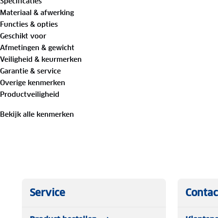
Specificaties
Materiaal & afwerking
Functies & opties
TIP: Tijdens de wintermaanden is het raadzaam om de Pr
Geschikt voor
vervangen door een variant met antivries voor optimale 
Afmetingen & gewicht
Veiligheid & keurmerken
Garantie & service
Overige kenmerken
Productveiligheid
Bekijk alle kenmerken
Service
Contac