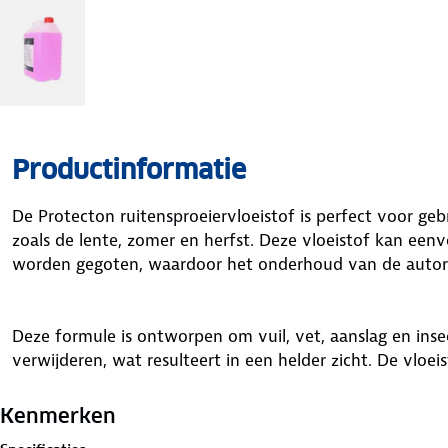
Productinformatie
De Protecton ruitensproeiervloeistof is perfect voor ge
zoals de lente, zomer en herfst. Deze vloeistof kan eenv
worden gegoten, waardoor het onderhoud van de autoru
Deze formule is ontworpen om vuil, vet, aanslag en inse
verwijderen, wat resulteert in een helder zicht. De vloei
een verfrissende citroengeur die het rijcomfort verhoogt
deze vloeistof niet geschikt is voor gebruik in de wint
Kenmerken
bevat een inhoud van 5 liter.