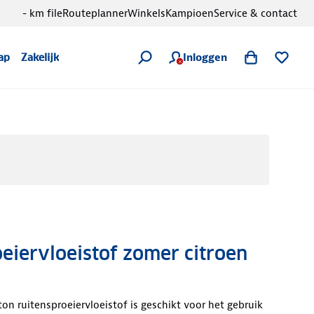
- km file
Routeplanner
Winkels
Kampioen
Service & contact
Inloggen
ap
Zakelijk
eiervloeistof zomer citroen
ton ruitensproeiervloeistof is geschikt voor het gebruik