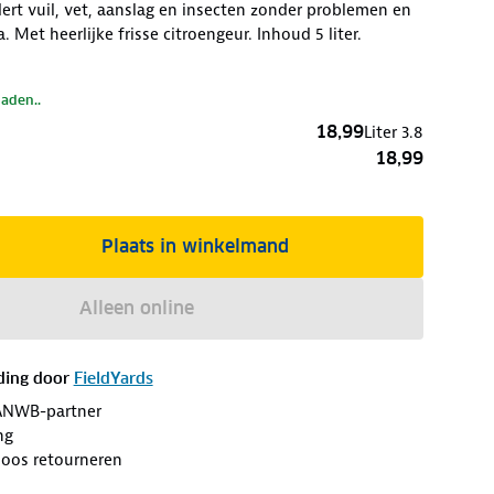
dert vuil, vet, aanslag en insecten zonder problemen en
. Met heerlijke frisse citroengeur. Inhoud 5 liter.
laden..
18,99
Liter
3.8
18,99
Plaats in winkelmand
Alleen online
ding door
FieldYards
ANWB-partner
ng
loos retourneren