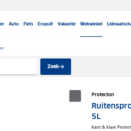
er
Auto
Fiets
Eropuit
Vakantie
Webwinkel
Lidmaatsch
fen
Zoek
Protecton
Ruitenspro
5L
Kant & klare Protec