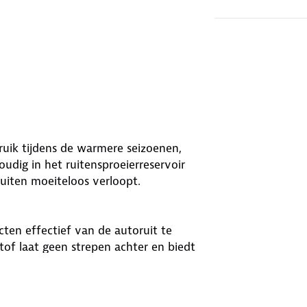
bruik tijdens de warmere seizoenen,
oudig in het ruitensproeierreservoir
iten moeiteloos verloopt.
cten effectief van de autoruit te
stof laat geen strepen achter en biedt
. Het is belangrijk op te merken dat
erse omstandigheden. De verpakking