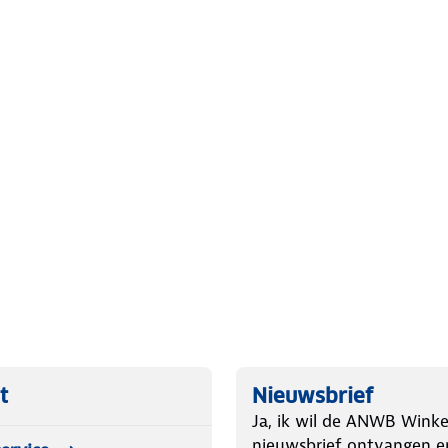
otecton ruitensproeiervloeistof te
prestaties.
t
Nieuwsbrief
Ja, ik wil de ANWB Winke
nieuwsbrief ontvangen e