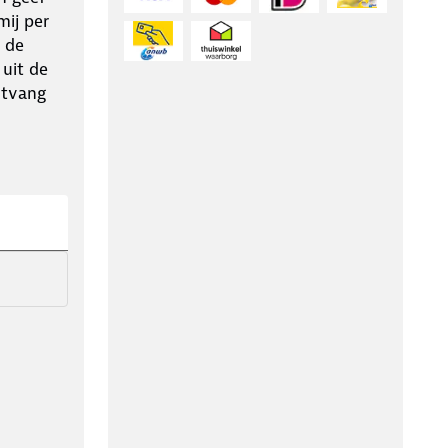
ij per
 de
 uit de
ntvang