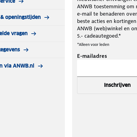
ervice
ANWB toestemming om m
e-mail te benaderen over
& openingstijden
beste acties en kortingen
ANWB (web)winkel en o
elde vragen
5.- cadeautegoed.*
*Alleen voor leden
gegevens
E-mailadres
n via ANWB.nl
Inschrijven