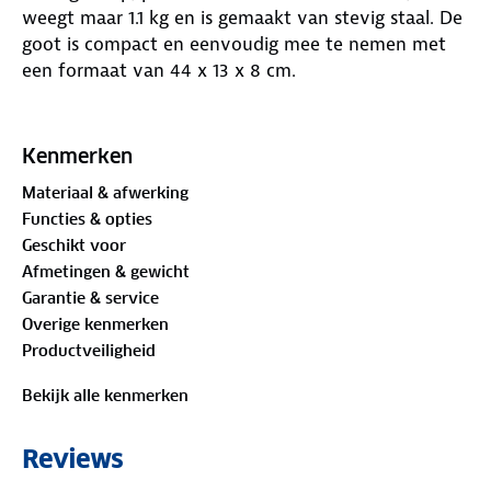
weegt maar 1.1 kg en is gemaakt van stevig staal. De
goot is compact en eenvoudig mee te nemen met
een formaat van 44 x 13 x 8 cm.
Klik de verstelbare goot met twee haakjes vast in de
wielgoot van de drager. Rijd je fiets snel, simpel en
Kenmerken
zonder gedoe omhoog. Deze oprijgoot werkt met
Materiaal & afwerking
alle Hapro Atlas Active en Hapro Atlas Premium
Functies & opties
fietsendragers. Ook kun je hem gebruiken met
Geschikt voor
oudere modellen van de Hapro Atlas fietsendrager.
Afmetingen & gewicht
Garantie & service
Overige kenmerken
Productveiligheid
Bekijk alle kenmerken
Reviews