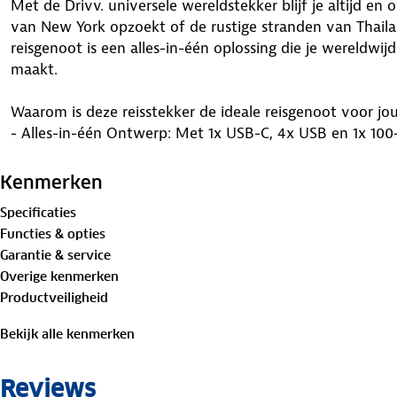
Met de Drivv. universele wereldstekker blijf je altijd en
van New York opzoekt of de rustige stranden van Thaila
reisgenoot is een alles-in-één oplossing die je wereldwi
maakt.
Waarom is deze reisstekker de ideale reisgenoot voor jo
- Alles-in-één Ontwerp: Met 1x USB-C, 4x USB en 1x 100-2
apparaten opladen, van je telefoon tot je camera.
- Wereldwijd bruikbaar: Deze stekker werkt in meer dan
Kenmerken
EU, Azië, Australië, Japan, Canada en meer. Waar je ook he
Specificaties
- Compact en licht: Met een gewicht van slechts 150 gr
Functies & opties
stekker moeiteloos in elke tas.
Garantie & service
- Veilig en zorgeloos opladen: Met oververhittingsbescher
Overige kenmerken
overspanningsbeveiliging en overstroombeveiliging, kun 
Productveiligheid
opladen.
- Krachtig en veelzijdig: Deze stekker kan alle elektris
Bekijk alle kenmerken
ondersteunt 110V tot 880W en 230V tot 1840W, waardoor
al je apparaten.
Reviews
- Gebruiksvriendelijk: Met de drukknopfunctie, kun je d