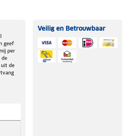
Veilig en Betrouwbaar
l
n geef
ij per
 de
 uit de
ntvang