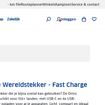
- km file
Routeplanner
Winkels
Kampioen
Service & contact
Inloggen
ap
Zakelijk
 Wereldstekker - Fast Charge
kker die je bijna overal kan gebruiken? De Drivv.
schikt voor 150+ landen, met USB-C en 4x USB-
g opladen voor al je apparaten. Licht, compact en ideaal