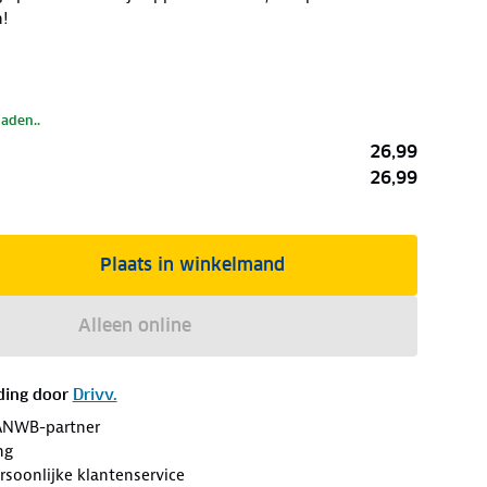
!
laden..
26,99
26,99
Plaats in winkelmand
Alleen online
ding door
Drivv.
ANWB-partner
ng
soonlijke klantenservice