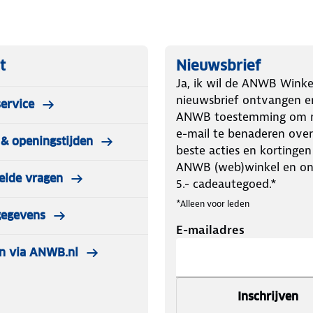
t
Nieuwsbrief
Ja, ik wil de ANWB Winke
nieuwsbrief ontvangen e
ervice
ANWB toestemming om m
e-mail te benaderen over
& openingstijden
beste acties en kortingen
ANWB (web)winkel en o
elde vragen
5.- cadeautegoed.*
*Alleen voor leden
gegevens
E-mailadres
n via ANWB.nl
Inschrijven