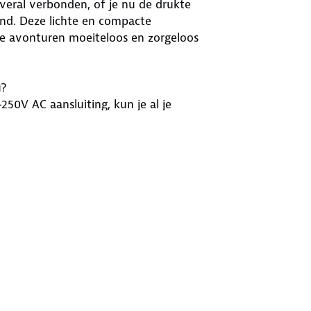
 overal verbonden, of je nu de drukte
nd. Deze lichte en compacte
jde avonturen moeiteloos en zorgeloos
u?
50V AC aansluiting, kun je al je
 150 landen, waaronder de USA, UK,
en gaat, je blijft altijd verbonden.
am en een slim ontwerp, past deze
ming, kortsluitingsbeveiliging,
je met een gerust hart je apparaten
che apparaten tot 6A ondersteunen. Het
 het de perfecte reisgenoot is voor
e stekker er gewoon uit drukken en