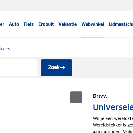
er
Auto
Fiets
Eropuit
Vakantie
Webwinkel
Lidmaatsch
ekkers
Zoek
Drivv.
Universele
Wil je een wereldste
Wereldstekker is ge
aansluitingen. Veili