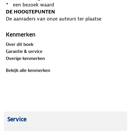
* een bezoek waard
DE HOOGTEPUNTEN
De aanraders van onze auteurs ter plaatse
DE REISPLANNER
Kant-en-klare reisprogramma's en uitgestippelde
Kenmerken
route naar alle toppers
Over dit boek
DE GEZINSACTIVITEITEN
Garantie & service
Ontdek de leukste activiteiten voor kinderen van 6
Overige kenmerken
tot 14 jaar
DE ADRESBOEKJES
Bekijk alle kenmerken
Ontspanning, shopping en horeca: 480 adressen
voor ieders budget
Service