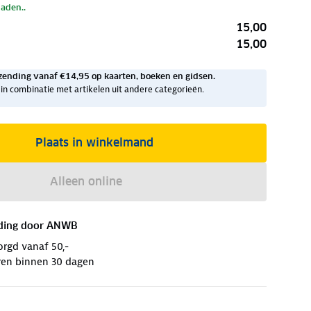
laden..
15,00
15,00
zending vanaf €14,95 op kaarten, boeken en gidsen.
ig in combinatie met artikelen uit andere categorieën.
Plaats in winkelmand
Alleen online
ding door
ANWB
orgd vanaf 50,-
ren binnen 30 dagen