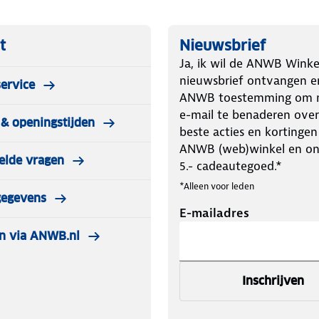
t
Nieuwsbrief
Ja, ik wil de ANWB Winke
nieuwsbrief ontvangen e
ervice
ANWB toestemming om m
e-mail te benaderen over
& openingstijden
beste acties en kortingen
ANWB (web)winkel en o
elde vragen
5.- cadeautegoed.*
*Alleen voor leden
gegevens
E-mailadres
n via ANWB.nl
Inschrijven