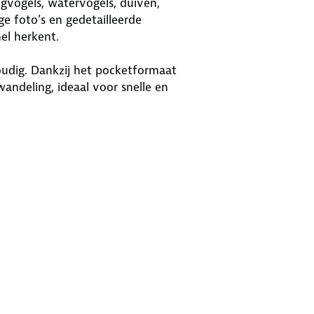
gvogels, watervogels, duiven,
ge foto’s en gedetailleerde
el herkent.
udig. Dankzij het pocketformaat
andeling, ideaal voor snelle en