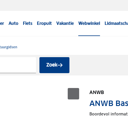
er
Auto
Fiets
Eropuit
Vakantie
Webwinkel
Lidmaatsch
tuurgidsen
Zoek
ANWB
ANWB Basi
Boordevol informat