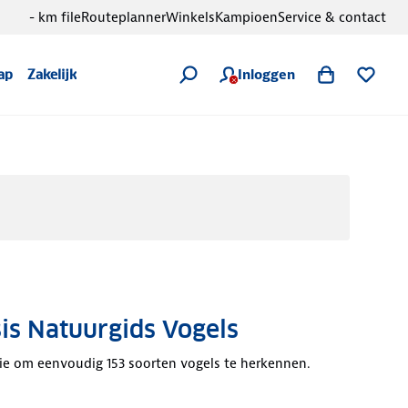
- km file
Routeplanner
Winkels
Kampioen
Service & contact
Inloggen
ap
Zakelijk
s Natuurgids Vogels
ie om eenvoudig 153 soorten vogels te herkennen.