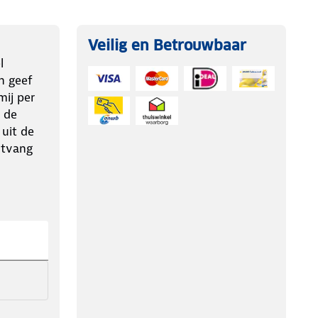
Veilig en Betrouwbaar
l
n geef
ij per
 de
 uit de
ntvang