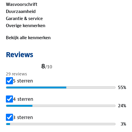
Wasvoorschrift
blauw en combineer de jas met de bijpassende Basic
Duurzaamheid
regenbroek voor een complete set. Na gebruik berg
Garantie & service
je de regenjas eenvoudig op in het bijgeleverde
Overige kenmerken
tasje.
Bekijk alle kenmerken
Materiaal:
100% gerecycled polyamide
Reviews
8
/
10
29 reviews
5 sterren
55
%
4 sterren
24
%
3 sterren
3
%