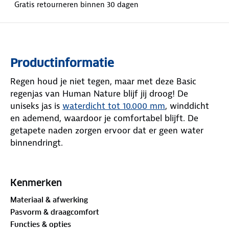
Gratis retourneren binnen 30 dagen
Productinformatie
Regen houd je niet tegen, maar met deze Basic
regenjas van Human Nature blijf jij droog! De
uniseks jas is
waterdicht tot 10.000 mm
, winddicht
en ademend, waardoor je comfortabel blijft. De
getapete naden zorgen ervoor dat er geen water
binnendringt.
Dankzij de reflectie op de handzakken en het
rugpand ben je beter zichtbaar in het donker of
Kenmerken
tijdens slecht weer. Deze lichtgewicht jas heeft een
Materiaal & afwerking
normale pasvorm en een handige ritssluiting. De
Pasvorm & draagcomfort
capuchon, zoom en manchetten zijn verstelbaar,
Functies & opties
zodat de jas altijd goed zit. Kies uit groen, navy of