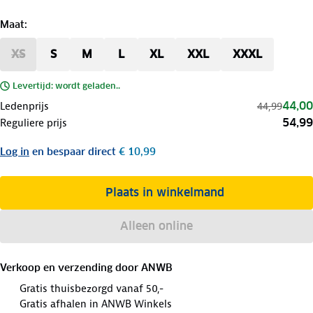
Maat
:
XS
S
M
L
XL
XXL
XXXL
Levertijd: wordt geladen..
44,00
Ledenprijs
44,99
54,99
Reguliere prijs
Log in
en bespaar direct
€ 10,99
Plaats in winkelmand
Alleen online
Verkoop en verzending door
ANWB
Gratis thuisbezorgd vanaf 50,-
Gratis afhalen in ANWB Winkels