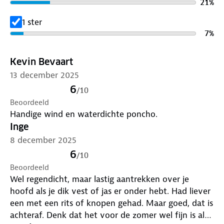
21
%
functionaliteit, comfort en stijl, en biedt optimale
bescherming tijdens elke regenachtige rit. Bestel
1 ster
jouw Limited Edition ANWB Regenponcho en ga
7
%
goed voorbereid de regen in!
Kevin Bevaart
Materiaal:
13 december 2025
100%
gerecycled polyester
6
/
10
Beoordeeld
Afmetingen:
Handige wind en waterdichte poncho.
Totale lengte vanaf schouder voorkant: 112 cm
Inge
(M/L), 114 cm (XL/XXL)
Totale lengte vanaf schouder achterkant: 114 cm
8 december 2025
(M/L), 120 cm (XL/XXL)
6
/
10
Beoordeeld
Model zwart is 1m87 en draagt maat M/L
Wel regendicht, maar lastig aantrekken over je
Model geel is 1m79 en draagt maat M/L
hoofd als je dik vest of jas er onder hebt. Had liever
een met een rits of knopen gehad. Maar goed, dat is
Heb jij thuis nog afgedragen kleding, schoenen of
achteraf. Denk dat het voor de zomer wel fijn is als
tassen liggen? Breng ze naar één van onze ANWB