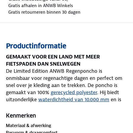
Gratis afhalen in ANWB Winkels
Gratis retourneren binnen 30 dagen
Productinformatie
GEMAAKT VOOR EEN LAND MET MEER
FIETSPADEN DAN SNELWEGEN
De Limited Edition ANWB Regenponcho is
onmisbaar voor regenachtige dagen en perfect om
snel over je kleding aan te trekken. De poncho is
gemaakt van 100%
gerecycled polyester
. Hij biedt
uitzonderlijke
waterdichtheid van 10.000 mm
en is
daarnaast winddicht en ademend. Zo blijf je zelfs
tijdens hevige regenbuien droog, beschermd tegen
Kenmerken
de wind en comfortabel. Dankzij de rugventilatie
Materiaal & afwerking
blijft de binnenkant goed geventileerd en voorkom
Pasvorm & draagcomfort