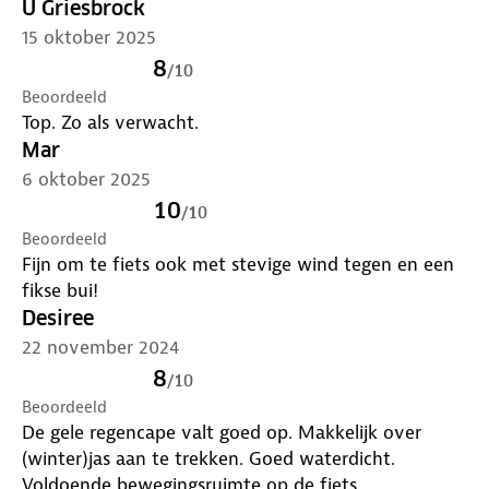
het regent. Als je wat dunnere kleding aanhebt
U Griesbrock
Winkels en wij zorgen voor een nieuwe bestemming.
15 oktober 2025
Klik
hier
voor meer informatie.
8
/
10
Beoordeeld
Top. Zo als verwacht.
Mar
6 oktober 2025
10
/
10
Beoordeeld
Fijn om te fiets ook met stevige wind tegen en een
fikse bui!
Desiree
22 november 2024
8
/
10
Beoordeeld
De gele regencape valt goed op. Makkelijk over
(winter)jas aan te trekken. Goed waterdicht.
Voldoende bewegingsruimte op de fiets.