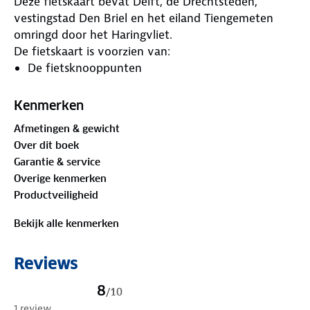
Deze fietskaart bevat Delft, de Drechtsteden,
vestingstad Den Briel en het eiland Tiengemeten
omringd door het Haringvliet.
De fietskaart is voorzien van:
De fietsknooppunten
Het knooppuntennetwerk - LF-routes
Plaats- en straatnamenregister
Kenmerken
Toeristische informatie - horecagelegenheden
Afmetingen & gewicht
Een overzicht van alle VVV-kantoren in de regio
Over dit boek
Straatnamen in het buitengebied
Garantie & service
Overige kenmerken
Productveiligheid
Bekijk alle kenmerken
Reviews
8
/
10
1 review