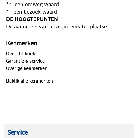
** een omweg waard
* een bezoek waard
DE HOOGTEPUNTEN
De aanraders van onze auteurs ter plaatse
DE REISPLANNER
Kant-en-klare reisprogramma's en uitgestippelde
Kenmerken
route naar alle toppers
Over dit boek
DE GEZINSACTIVITEITEN
Garantie & service
Ontdek de leukste activiteiten voor kinderen
Overige kenmerken
DE ADRESBOEKJES
Ontspanning, shopping en horeca: adressen voor
Bekijk alle kenmerken
ieders budget
Service