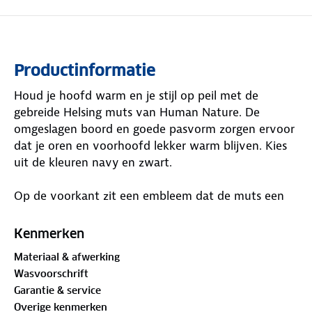
Productinformatie
Houd je hoofd warm en je stijl op peil met de
gebreide Helsing muts van Human Nature. De
omgeslagen boord en goede pasvorm zorgen ervoor
dat je oren en voorhoofd lekker warm blijven. Kies
uit de kleuren navy en zwart.
Op de voorkant zit een embleem dat de muts een
unieke uitstraling geeft. Wil je het helemaal
afmaken? Er is ook een bijpassende sjaal
Kenmerken
verkrijgbaar. De Helsing muts helpt jou de ijskoude
Materiaal & afwerking
dagen door te komen.
Wasvoorschrift
Garantie & service
Materiaal:
Overige kenmerken