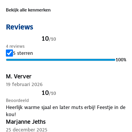
Materialen:
70% acryl, 27% polyester, 3% elastaan
Bekijk alle kenmerken
Reviews
10
/
10
4 reviews
5 sterren
100
%
M. Verver
19 februari 2026
10
/
10
Beoordeeld
Heerlijk warme sjaal en later muts erbij! Feestje in de
kou!
Marjanne Jeths
25 december 2025