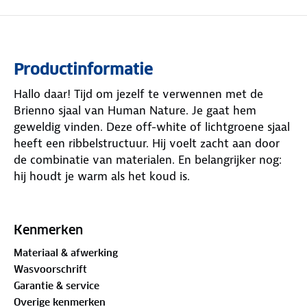
Productinformatie
Hallo daar! Tijd om jezelf te verwennen met de
Brienno sjaal van Human Nature. Je gaat hem
geweldig vinden. Deze off-white of lichtgroene sjaal
heeft een ribbelstructuur. Hij voelt zacht aan door
de combinatie van materialen. En belangrijker nog:
hij houdt je warm als het koud is.
Je kunt de sjaal goed combineren met de
bijpassende muts in dezelfde kleur. Dit zorgt voor
Kenmerken
een mooie samenhangende uitstraling. Nu ben je
Materiaal & afwerking
helemaal klaar om de kou te trotseren. Bedankt,
Wasvoorschrift
Brienno sjaal!
Garantie & service
Overige kenmerken