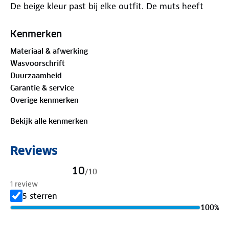
De beige kleur past bij elke outfit. De muts heeft
een omgeslagen boord voor een goede pasvorm.
Combineer de muts met de bijpassende
sjaal
voor
Kenmerken
een complete winterse uitstraling.
Materiaal & afwerking
Wasvoorschrift
Materiaal
Duurzaamheid
46% gerecycled polyester, 54% acryl
Garantie & service
Overige kenmerken
Bekijk alle kenmerken
Reviews
10
/
10
1 review
5 sterren
100
%