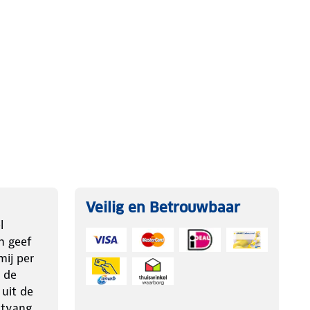
Veilig en Betrouwbaar
l
n geef
ij per
 de
 uit de
ntvang