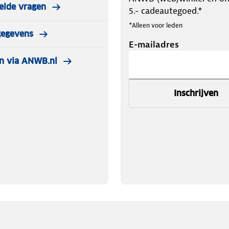
elde vragen
5.- cadeautegoed.*
*Alleen voor leden
gegevens
E-mailadres
n via ANWB.nl
Inschrijven