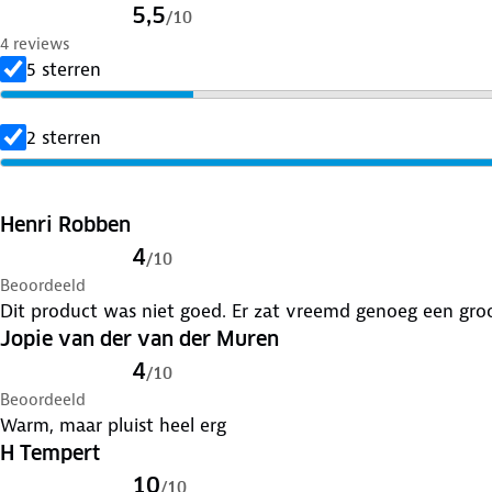
5,5
/
10
4 reviews
5 sterren
2 sterren
Henri Robben
4
/
10
Beoordeeld
Dit product was niet goed. Er zat vreemd genoeg een groo
Jopie van der van der Muren
4
/
10
Beoordeeld
Warm, maar pluist heel erg
H Tempert
10
/
10