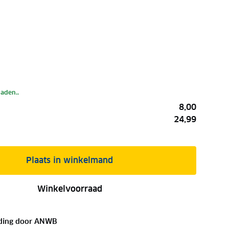
laden..
8,00
24,99
Plaats in winkelmand
Winkelvoorraad
ding door
ANWB