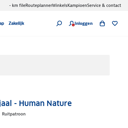
- km file
Routeplanner
Winkels
Kampioen
Service & contact
Inloggen
ap
Zakelijk
Sjaal - Human Nature
Ruitpatroon