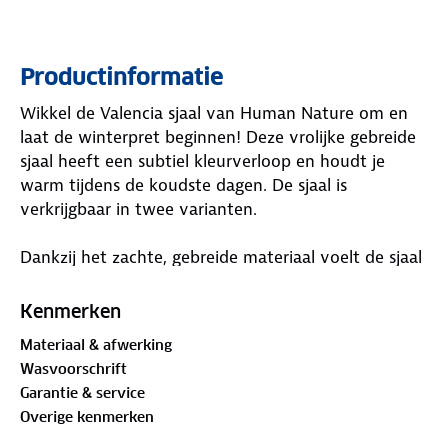
Productinformatie
Wikkel de Valencia sjaal van Human Nature om en
laat de winterpret beginnen! Deze vrolijke gebreide
sjaal heeft een subtiel kleurverloop en houdt je
warm tijdens de koudste dagen. De sjaal is
verkrijgbaar in twee varianten.
Dankzij het zachte, gebreide materiaal voelt de sjaal
heerlijk comfortabel aan. Combineer de Valencia
sjaal met de bijpassende muts en je bent klaar voor
Kenmerken
ijzige temperaturen.
Materiaal & afwerking
Wasvoorschrift
Materialen:
Garantie & service
58% acryl, 29% polyester, 9% polyamide, 4% wol
Overige kenmerken