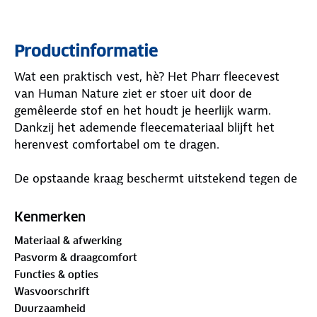
Productinformatie
Wat een praktisch vest, hè? Het Pharr fleecevest
van Human Nature ziet er stoer uit door de
gemêleerde stof en het houdt je heerlijk warm.
Dankzij het ademende fleecemateriaal blijft het
herenvest comfortabel om te dragen.
De opstaande kraag beschermt uitstekend tegen de
wind en met die stevige YKK-rits zit het goed dicht.
En weet je wat handig is? In de rechterzak vind je
Kenmerken
een lensdoekje waarmee je snel je bril, camera of
Materiaal & afwerking
telefoon kunt schoonmaken. De keuze is reuze,
Pasvorm & draagcomfort
want het vest is er in de kleuren antraciet,
Functies & opties
donkergroen, cognac en navy.
Wasvoorschrift
Duurzaamheid
Materialen: