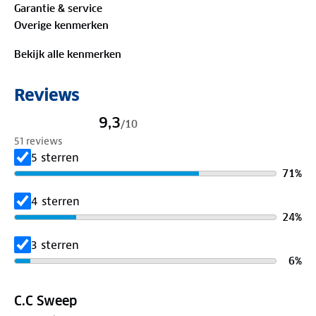
Garantie & service
50%
gerecycled polyester
Overige kenmerken
50% polyester
Bekijk alle kenmerken
Is je kleding aan vervanging toe? Lever het in bij
onze winkels. Wij geven er een nieuwe bestemming
Reviews
aan.
9,3
/
10
Model antraciet en cognac is 1m88 en draagt maat
51 reviews
M
5 sterren
Model navy en donkergroen is 1m84 en draagt maat
71
%
M
4 sterren
24
%
3 sterren
6
%
C.C Sweep