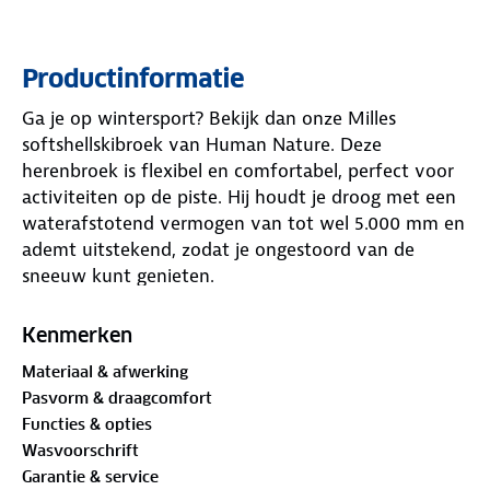
Productinformatie
Ga je op wintersport? Bekijk dan onze Milles
softshellskibroek van Human Nature. Deze
herenbroek is flexibel en comfortabel, perfect voor
activiteiten op de piste. Hij houdt je droog met een
waterafstotend vermogen van tot wel 5.000 mm en
ademt uitstekend, zodat je ongestoord van de
sneeuw kunt genieten.
De verstelbare bretels zorgen voor een uitstekende
Kenmerken
pasvorm. Ook door het verstelbare klittenband in
Materiaal & afwerking
de taille kun je hem perfect op maat maken. Met
Pasvorm & draagcomfort
vijf handige zakken, waaronder een
Functies & opties
antidiefstalzakje, zijn je waardevolle spullen veilig
Wasvoorschrift
opgeborgen. In de broekspijpen zit een handige
Garantie & service
sneeuwvanger die voorkomt dat sneeuw in je