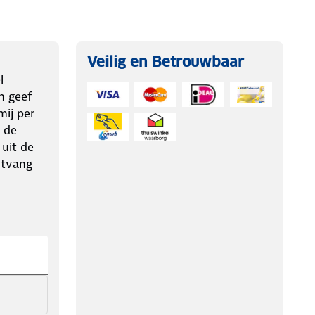
Veilig en Betrouwbaar
l
n geef
ij per
 de
 uit de
ntvang