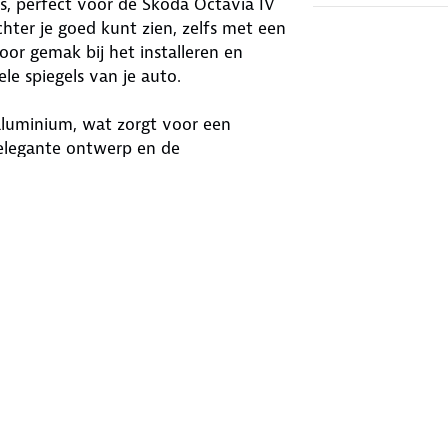
s, perfect voor de Skoda Octavia IV
chter je goed kunt zien, zelfs met een
oor gemak bij het installeren en
nele spiegels van je auto.
aluminium, wat zorgt voor een
 elegante ontwerp en de
installatie is eenvoudig en zonder
ren laag op de beugel beschermt
gemaakt van corrosiebestendige
.
piegelkoppen van 180 mm x 120 mm met
 een handige opbergtas. De Emuk
winnaar en hebben een
aan ze garant voor hoge kwaliteit en