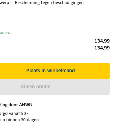
werp
Bescherming tegen beschadigingen
laden..
134,99
134,99
Plaats in winkelmand
Alleen online
ding door
ANWB
orgd vanaf 50,-
ren binnen 30 dagen