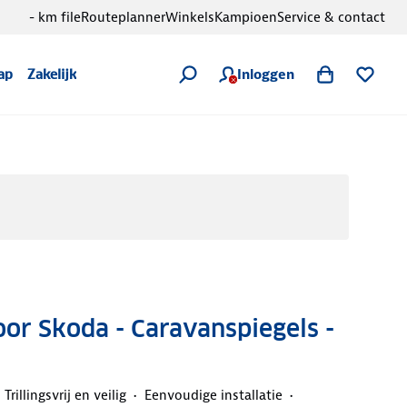
- km file
Routeplanner
Winkels
Kampioen
Service & contact
Inloggen
ap
Zakelijk
or Skoda - Caravanspiegels -
Trillingsvrij en veilig
Eenvoudige installatie