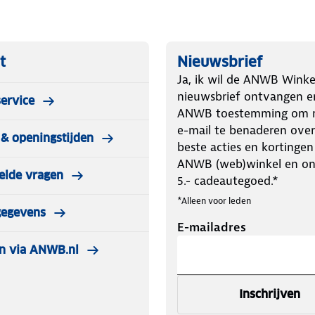
t
Nieuwsbrief
Ja, ik wil de ANWB Winke
nieuwsbrief ontvangen e
ervice
ANWB toestemming om m
e-mail te benaderen over
& openingstijden
beste acties en kortingen
ANWB (web)winkel en o
elde vragen
5.- cadeautegoed.*
*Alleen voor leden
gegevens
E-mailadres
n via ANWB.nl
Inschrijven