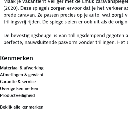
Maak je vakantierit veiliger met de Emuk caravanspiegel
(2020). Deze spiegels zorgen ervoor dat je het verkeer a
brede caravan. Ze passen precies op je auto, wat zorgt v
trillingsvrij rijden. De spiegels zien er ook uit als de origi
De bevestigingsbeugel is van trillingsdempend gegoten 
perfecte, nauwsluitende pasvorm zonder trillingen. Het
aerodynamische spiegelkop bieden stijl en veiligheid. De 
gereedschap dankzij de vleugelschroef. De schuimrubbe
Kenmerken
tegen beschadigingen en krassen. Alle onderdelen zijn 
Materiaal & afwerking
materialen en de houder is van gepoedercoat aluminium
Afmetingen & gewicht
Garantie & service
In de set vind je beugels voor links en rechts, twee s
Overige kenmerken
een convexe groothoek en een radius van 2000 mm, en
Productveiligheid
caravanspiegels bieden een perfecte pasvorm, zijn test
fabrieksgarantie van vijf jaar. Gemaakt in Duitsland, st
Bekijk alle kenmerken
betrouwbaarheid.