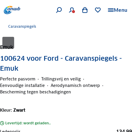
Menu
Caravanspiegels
Emuk
100624 voor Ford - Caravanspiegels -
Emuk
Perfecte pasvorm
Trillingsvrij en veilig
Eenvoudige installatie
Aerodynamisch ontwerp
Bescherming tegen beschadigingen
Kleur
:
Zwart
Levertijd: wordt geladen..
134,99
Ledenprijs