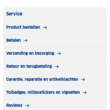
een handige opbergtas. De Emuk caravanspiegels
passen perfect, zijn testwinnaar en hebben vijf jaar
Service
garantie. Ze worden in Duitsland gemaakt en staan
bekend om hun hoge kwaliteit en betrouwbaarheid.
Product bestellen
Betalen
Verzending en bezorging
Retour en terugbetaling
Garantie, reparatie en artikelklachten
Tolbadges, milieustickers en vignetten
Reviews