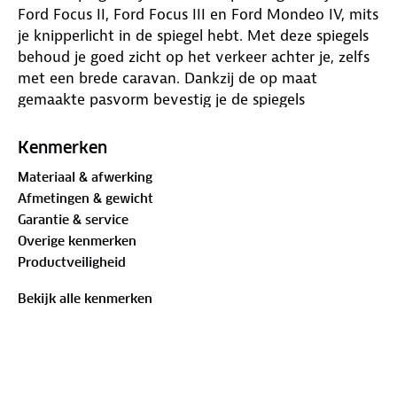
Ford Focus II, Ford Focus III en Ford Mondeo IV, mits
je knipperlicht in de spiegel hebt. Met deze spiegels
behoud je goed zicht op het verkeer achter je, zelfs
met een brede caravan. Dankzij de op maat
gemaakte pasvorm bevestig je de spiegels
eenvoudig op je auto, zonder gereedschap. Ze trillen
niet tijdens het rijden en passen qua ontwerp mooi
Kenmerken
bij je originele spiegels.
Materiaal & afwerking
Afmetingen & gewicht
De spiegels hebben een speciale bevestigingsbeugel
Garantie & service
van trillingsdempend aluminium. Dit zorgt voor een
Overige kenmerken
stevige en nauwsluitende pasvorm. De
Productveiligheid
aerodynamische spiegelkoppen en de schuimlaag op
de beugels beschermen je auto tegen krassen. Alle
Bekijk alle kenmerken
onderdelen zijn gemaakt van roestvrij materiaal,
zodat ze lang meegaan.
In de set zitten beugels voor links en rechts, twee
groothoekspiegelkoppen van 180 mm x 120 mm, en