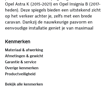
Opel Astra K (2015-2021) en Opel Insignia B (2017-
heden). Deze spiegels bieden een uitstekend zicht
op het verkeer achter je, zelfs met een brede
caravan. Dankzij de nauwkeurige pasvorm en
eenvoudige installatie geniet je van maximaal
gebruiksgemak en trillingsvrij rijden. Het ontwerp
sluit naadloos aan bij de originele spiegels van je
Kenmerken
auto, waardoor de esthetiek behouden blijft.
Materiaal & afwerking
Afmetingen & gewicht
De Emuk caravanspiegels hebben een
Garantie & service
voertuigspecifieke bevestigingsbeugel van gegoten
Overige kenmerken
aluminium, wat zorgt voor een stabiele en
Productveiligheid
nauwsluitende pasvorm. De aerodynamische
spiegelkop vermindert windgeruis en de
Bekijk alle kenmerken
schuimrubberen laag op de beugel voorkomt
krassen en beschadigingen. Alle onderdelen zijn
vervaardigd uit corrosiebestendige materialen, wat
bijdraagt aan de duurzaamheid en betrouwbaarheid
van het product.