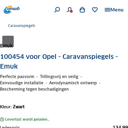
Menu
Caravanspiegels
Emuk
100454 voor Opel - Caravanspiegels -
Emuk
Perfecte pasvorm
Trillingsvrij en veilig
Eenvoudige installatie
Aerodynamisch ontwerp
Bescherming tegen beschadigingen
Kleur
:
Zwart
Levertijd: wordt geladen..
134,99
Ledenprijs