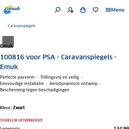
Menu
Caravanspiegels
Emuk
100816 voor PSA - Caravanspiegels -
Emuk
Perfecte pasvorm
Trillingsvrij en veilig
Eenvoudige installatie
Aerodynamisch ontwerp
Bescherming tegen beschadigingen
Kleur
:
Zwart
TIJDELIJK UITVERKOCHT
134,99
Ledenprijs