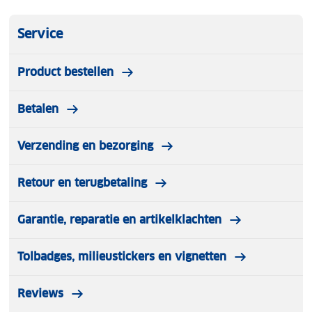
garantie. Ze worden gemaakt in Duitsland en staan
bekend om hun hoge kwaliteit.
Service
Product bestellen
Betalen
Verzending en bezorging
Retour en terugbetaling
Garantie, reparatie en artikelklachten
Tolbadges, milieustickers en vignetten
Reviews