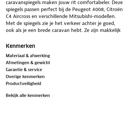
caravanspiegels maken jouw rit comfortabeler. Deze
spiegels passen perfect bij de Peugeot 4008, Citroën
C4 Aircross en verschillende Mitsubishi-modellen.
Met de spiegels zie je het verkeer achter je goed,
ook als je een brede caravan hebt. Ze zijn makkelijk
te monteren zonder gereedschap en trillen niet
tijdens het rijden. Bovendien passen ze mooi bij het
Kenmerken
originele ontwerp van je auto.
Materiaal & afwerking
Afmetingen & gewicht
De spiegels hebben een speciale bevestigingsbeugel
Garantie & service
van aluminium. De aerodynamische spiegelkoppen
Overige kenmerken
en de schuimlaag op de beugels zorgen ervoor dat je
Productveiligheid
auto niet beschadigt. Alle onderdelen zijn gemaakt
van roestvrij materiaal en gaan lang mee.
Bekijk alle kenmerken
In de set zitten twee beugels (links en rechts), twee
groothoekspiegelkoppen van 180 mm x 120 mm, en
een opbergtas. De Emuk caravanspiegels passen
perfect, zijn testwinnaar en hebben vijf jaar